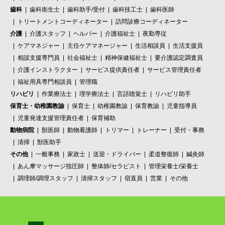
歯科
歯科衛生士
歯科助手/受付
歯科技工士
歯科医師
トリートメントコーディネーター
訪問診療コーディネーター
介護
介護スタッフ
ヘルパー
介護福祉士
夜勤専従
ケアマネジャー
主任ケアマネージャー
生活相談員
生活支援員
相談支援専門員
社会福祉士
精神保健福祉士
要介護認定調査員
介護インストラクター
サービス提供責任者
サービス管理責任者
福祉用具専門相談員
管理職
リハビリ
作業療法士
理学療法士
言語聴覚士
リハビリ助手
保育士・幼稚園教諭
保育士
幼稚園教諭
保育教諭
児童指導員
児童発達支援管理責任者
保育補助
動物病院
獣医師
動物看護師
トリマー
トレーナー
受付・事務
清掃
獣医助手
その他
一般事務
家政士
送迎・ドライバー
柔道整復師
鍼灸師
あん摩マッサージ指圧師
整体師/セラピスト
管理栄養士/栄養士
調理師/調理スタッフ
清掃スタッフ
宿直員
営業
その他