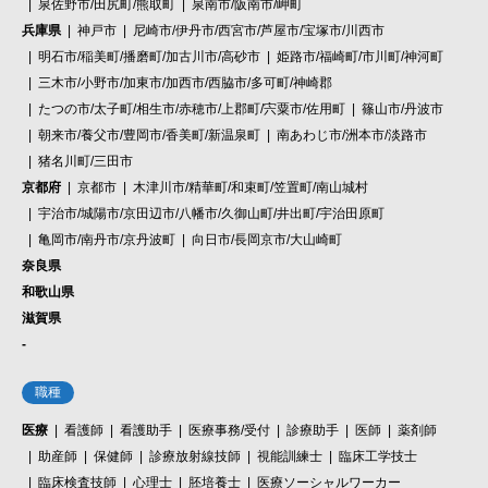
泉佐野市/田尻町/熊取町
泉南市/阪南市/岬町
兵庫県
神戸市
尼崎市/伊丹市/西宮市/芦屋市/宝塚市/川西市
明石市/稲美町/播磨町/加古川市/高砂市
姫路市/福崎町/市川町/神河町
三木市/小野市/加東市/加西市/西脇市/多可町/神崎郡
たつの市/太子町/相生市/赤穂市/上郡町/宍粟市/佐用町
篠山市/丹波市
朝来市/養父市/豊岡市/香美町/新温泉町
南あわじ市/洲本市/淡路市
猪名川町/三田市
京都府
京都市
木津川市/精華町/和束町/笠置町/南山城村
宇治市/城陽市/京田辺市/八幡市/久御山町/井出町/宇治田原町
亀岡市/南丹市/京丹波町
向日市/長岡京市/大山崎町
奈良県
和歌山県
滋賀県
-
職種
医療
看護師
看護助手
医療事務/受付
診療助手
医師
薬剤師
助産師
保健師
診療放射線技師
視能訓練士
臨床工学技士
臨床検査技師
心理士
胚培養士
医療ソーシャルワーカー