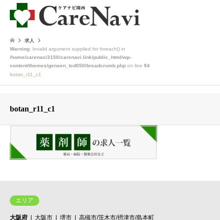
求人
Warning
: Invalid argument supplied for foreach() in
/home/carenavi3150/carenavi.link/public_html/wp-
content/themes/gensen_tcd050/breadcrumb.php
on line
94
botan_r11_c1
botan_r11_c1
エリア
大阪府
大阪市
堺市
高槻市/茨木市/摂津市/島本町