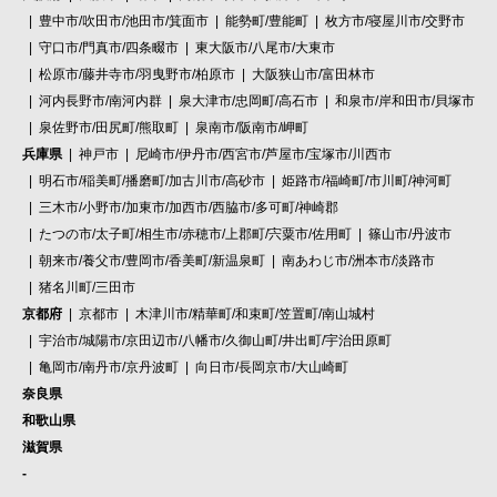
豊中市/吹田市/池田市/箕面市
能勢町/豊能町
枚方市/寝屋川市/交野市
守口市/門真市/四条畷市
東大阪市/八尾市/大東市
松原市/藤井寺市/羽曳野市/柏原市
大阪狭山市/富田林市
河内長野市/南河内群
泉大津市/忠岡町/高石市
和泉市/岸和田市/貝塚市
泉佐野市/田尻町/熊取町
泉南市/阪南市/岬町
兵庫県
神戸市
尼崎市/伊丹市/西宮市/芦屋市/宝塚市/川西市
明石市/稲美町/播磨町/加古川市/高砂市
姫路市/福崎町/市川町/神河町
三木市/小野市/加東市/加西市/西脇市/多可町/神崎郡
たつの市/太子町/相生市/赤穂市/上郡町/宍粟市/佐用町
篠山市/丹波市
朝来市/養父市/豊岡市/香美町/新温泉町
南あわじ市/洲本市/淡路市
猪名川町/三田市
京都府
京都市
木津川市/精華町/和束町/笠置町/南山城村
宇治市/城陽市/京田辺市/八幡市/久御山町/井出町/宇治田原町
亀岡市/南丹市/京丹波町
向日市/長岡京市/大山崎町
奈良県
和歌山県
滋賀県
-