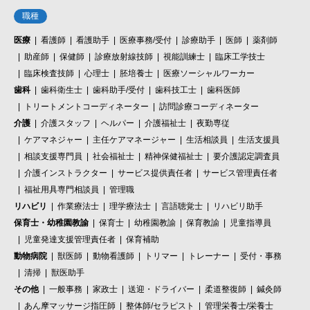
職種
医療
看護師
看護助手
医療事務/受付
診療助手
医師
薬剤師
助産師
保健師
診療放射線技師
視能訓練士
臨床工学技士
臨床検査技師
心理士
胚培養士
医療ソーシャルワーカー
歯科
歯科衛生士
歯科助手/受付
歯科技工士
歯科医師
トリートメントコーディネーター
訪問診療コーディネーター
介護
介護スタッフ
ヘルパー
介護福祉士
夜勤専従
ケアマネジャー
主任ケアマネージャー
生活相談員
生活支援員
相談支援専門員
社会福祉士
精神保健福祉士
要介護認定調査員
介護インストラクター
サービス提供責任者
サービス管理責任者
福祉用具専門相談員
管理職
リハビリ
作業療法士
理学療法士
言語聴覚士
リハビリ助手
保育士・幼稚園教諭
保育士
幼稚園教諭
保育教諭
児童指導員
児童発達支援管理責任者
保育補助
動物病院
獣医師
動物看護師
トリマー
トレーナー
受付・事務
清掃
獣医助手
その他
一般事務
家政士
送迎・ドライバー
柔道整復師
鍼灸師
あん摩マッサージ指圧師
整体師/セラピスト
管理栄養士/栄養士