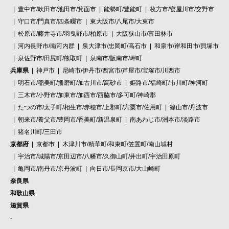
豊中市/吹田市/池田市/箕面市
能勢町/豊能町
枚方市/寝屋川市/交野市
守口市/門真市/四条畷市
東大阪市/八尾市/大東市
松原市/藤井寺市/羽曳野市/柏原市
大阪狭山市/富田林市
河内長野市/南河内群
泉大津市/忠岡町/高石市
和泉市/岸和田市/貝塚市
泉佐野市/田尻町/熊取町
泉南市/阪南市/岬町
兵庫県
神戸市
尼崎市/伊丹市/西宮市/芦屋市/宝塚市/川西市
明石市/稲美町/播磨町/加古川市/高砂市
姫路市/福崎町/市川町/神河町
三木市/小野市/加東市/加西市/西脇市/多可町/神崎郡
たつの市/太子町/相生市/赤穂市/上郡町/宍粟市/佐用町
篠山市/丹波市
朝来市/養父市/豊岡市/香美町/新温泉町
南あわじ市/洲本市/淡路市
猪名川町/三田市
京都府
京都市
木津川市/精華町/和束町/笠置町/南山城村
宇治市/城陽市/京田辺市/八幡市/久御山町/井出町/宇治田原町
亀岡市/南丹市/京丹波町
向日市/長岡京市/大山崎町
奈良県
和歌山県
滋賀県
-