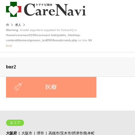
求人
Warning
: Invalid argument supplied for foreach() in
/home/carenavi3150/carenavi.link/public_html/wp-
content/themes/gensen_tcd050/breadcrumb.php
on line
94
bnr2
bnr2
エリア
大阪府
大阪市
堺市
高槻市/茨木市/摂津市/島本町