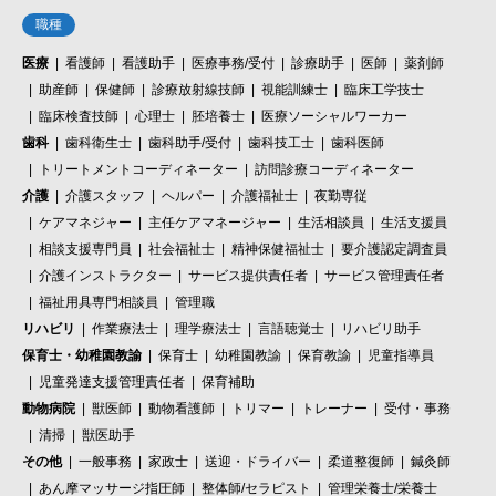
職種
医療
看護師
看護助手
医療事務/受付
診療助手
医師
薬剤師
助産師
保健師
診療放射線技師
視能訓練士
臨床工学技士
臨床検査技師
心理士
胚培養士
医療ソーシャルワーカー
歯科
歯科衛生士
歯科助手/受付
歯科技工士
歯科医師
トリートメントコーディネーター
訪問診療コーディネーター
介護
介護スタッフ
ヘルパー
介護福祉士
夜勤専従
ケアマネジャー
主任ケアマネージャー
生活相談員
生活支援員
相談支援専門員
社会福祉士
精神保健福祉士
要介護認定調査員
介護インストラクター
サービス提供責任者
サービス管理責任者
福祉用具専門相談員
管理職
リハビリ
作業療法士
理学療法士
言語聴覚士
リハビリ助手
保育士・幼稚園教諭
保育士
幼稚園教諭
保育教諭
児童指導員
児童発達支援管理責任者
保育補助
動物病院
獣医師
動物看護師
トリマー
トレーナー
受付・事務
清掃
獣医助手
その他
一般事務
家政士
送迎・ドライバー
柔道整復師
鍼灸師
あん摩マッサージ指圧師
整体師/セラピスト
管理栄養士/栄養士