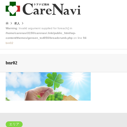
求人
Warning
: Invalid argument supplied for foreach() in
/home/carenavi3150/carenavi.link/public_html/wp-
content/themes/gensen_tcd050/breadcrumb.php
on line
94
bnr02
bnr02
エリア