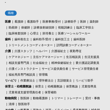
-
職種
医療
看護師
看護助手
医療事務/受付
診療助手
医師
薬剤師
助産師
保健師
診療放射線技師
視能訓練士
臨床工学技士
臨床検査技師
心理士
胚培養士
医療ソーシャルワーカー
歯科
歯科衛生士
歯科助手/受付
歯科技工士
歯科医師
トリートメントコーディネーター
訪問診療コーディネーター
介護
介護スタッフ
ヘルパー
介護福祉士
夜勤専従
ケアマネジャー
主任ケアマネージャー
生活相談員
生活支援員
相談支援専門員
社会福祉士
精神保健福祉士
要介護認定調査員
介護インストラクター
サービス提供責任者
サービス管理責任者
福祉用具専門相談員
管理職
リハビリ
作業療法士
理学療法士
言語聴覚士
リハビリ助手
保育士・幼稚園教諭
保育士
幼稚園教諭
保育教諭
児童指導員
児童発達支援管理責任者
保育補助
動物病院
獣医師
動物看護師
トリマー
トレーナー
受付・事務
清掃
獣医助手
その他
一般事務
家政士
送迎・ドライバー
柔道整復師
鍼灸師