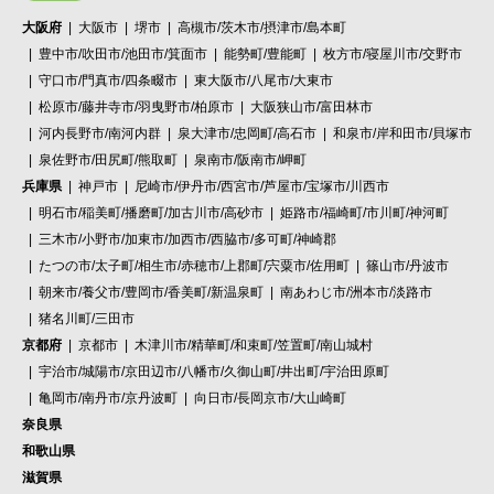
大阪府
大阪市
堺市
高槻市/茨木市/摂津市/島本町
豊中市/吹田市/池田市/箕面市
能勢町/豊能町
枚方市/寝屋川市/交野市
守口市/門真市/四条畷市
東大阪市/八尾市/大東市
松原市/藤井寺市/羽曳野市/柏原市
大阪狭山市/富田林市
河内長野市/南河内群
泉大津市/忠岡町/高石市
和泉市/岸和田市/貝塚市
泉佐野市/田尻町/熊取町
泉南市/阪南市/岬町
兵庫県
神戸市
尼崎市/伊丹市/西宮市/芦屋市/宝塚市/川西市
明石市/稲美町/播磨町/加古川市/高砂市
姫路市/福崎町/市川町/神河町
三木市/小野市/加東市/加西市/西脇市/多可町/神崎郡
たつの市/太子町/相生市/赤穂市/上郡町/宍粟市/佐用町
篠山市/丹波市
朝来市/養父市/豊岡市/香美町/新温泉町
南あわじ市/洲本市/淡路市
猪名川町/三田市
京都府
京都市
木津川市/精華町/和束町/笠置町/南山城村
宇治市/城陽市/京田辺市/八幡市/久御山町/井出町/宇治田原町
亀岡市/南丹市/京丹波町
向日市/長岡京市/大山崎町
奈良県
和歌山県
滋賀県