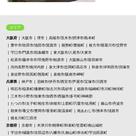
エリア
大阪府
大阪市
堺市
高槻市/茨木市/摂津市/島本町
豊中市/吹田市/池田市/箕面市
能勢町/豊能町
枚方市/寝屋川市/交野市
守口市/門真市/四条畷市
東大阪市/八尾市/大東市
松原市/藤井寺市/羽曳野市/柏原市
大阪狭山市/富田林市
河内長野市/南河内群
泉大津市/忠岡町/高石市
和泉市/岸和田市/貝塚市
泉佐野市/田尻町/熊取町
泉南市/阪南市/岬町
兵庫県
神戸市
尼崎市/伊丹市/西宮市/芦屋市/宝塚市/川西市
明石市/稲美町/播磨町/加古川市/高砂市
姫路市/福崎町/市川町/神河町
三木市/小野市/加東市/加西市/西脇市/多可町/神崎郡
たつの市/太子町/相生市/赤穂市/上郡町/宍粟市/佐用町
篠山市/丹波市
朝来市/養父市/豊岡市/香美町/新温泉町
南あわじ市/洲本市/淡路市
猪名川町/三田市
京都府
京都市
木津川市/精華町/和束町/笠置町/南山城村
宇治市/城陽市/京田辺市/八幡市/久御山町/井出町/宇治田原町