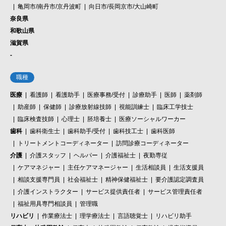
亀岡市/南丹市/京丹波町
向日市/長岡京市/大山崎町
奈良県
和歌山県
滋賀県
-
職種
医療
看護師
看護助手
医療事務/受付
診療助手
医師
薬剤師
助産師
保健師
診療放射線技師
視能訓練士
臨床工学技士
臨床検査技師
心理士
胚培養士
医療ソーシャルワーカー
歯科
歯科衛生士
歯科助手/受付
歯科技工士
歯科医師
トリートメントコーディネーター
訪問診療コーディネーター
介護
介護スタッフ
ヘルパー
介護福祉士
夜勤専従
ケアマネジャー
主任ケアマネージャー
生活相談員
生活支援員
相談支援専門員
社会福祉士
精神保健福祉士
要介護認定調査員
介護インストラクター
サービス提供責任者
サービス管理責任者
福祉用具専門相談員
管理職
リハビリ
作業療法士
理学療法士
言語聴覚士
リハビリ助手