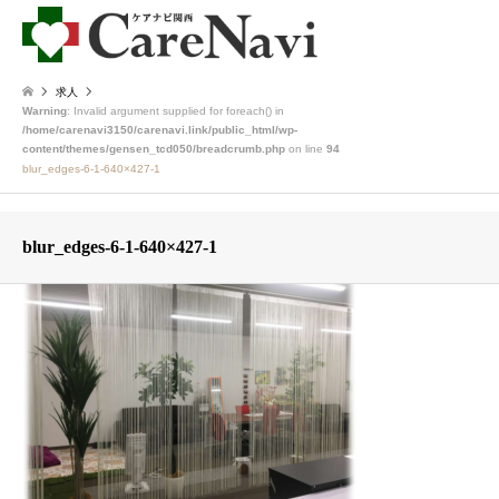
求人
Warning
: Invalid argument supplied for foreach() in
/home/carenavi3150/carenavi.link/public_html/wp-
content/themes/gensen_tcd050/breadcrumb.php
on line
94
blur_edges-6-1-640×427-1
blur_edges-6-1-640×427-1