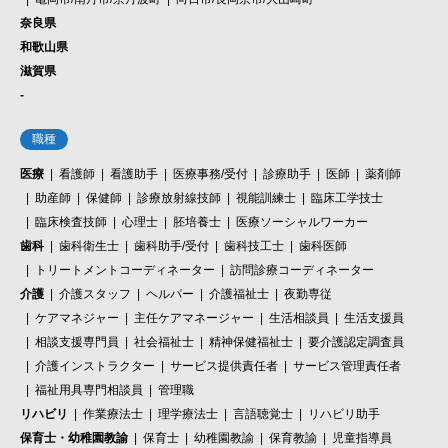
奈良県
和歌山県
滋賀県
-
職種
医療
看護師
看護助手
医療事務/受付
診療助手
医師
薬剤師
助産師
保健師
診療放射線技師
視能訓練士
臨床工学技士
臨床検査技師
心理士
胚培養士
医療ソーシャルワーカー
歯科
歯科衛生士
歯科助手/受付
歯科技工士
歯科医師
トリートメントコーディネーター
訪問診療コーディネーター
介護
介護スタッフ
ヘルパー
介護福祉士
夜勤専従
ケアマネジャー
主任ケアマネージャー
生活相談員
生活支援員
相談支援専門員
社会福祉士
精神保健福祉士
要介護認定調査員
介護インストラクター
サービス提供責任者
サービス管理責任者
福祉用具専門相談員
管理職
リハビリ
作業療法士
理学療法士
言語聴覚士
リハビリ助手
保育士・幼稚園教諭
保育士
幼稚園教諭
保育教諭
児童指導員