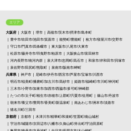
エリア
大阪府
大阪市
堺市
高槻市/茨木市/摂津市/島本町
豊中市/吹田市/池田市/箕面市
能勢町/豊能町
枚方市/寝屋川市/交野市
守口市/門真市/四条畷市
東大阪市/八尾市/大東市
松原市/藤井寺市/羽曳野市/柏原市
大阪狭山市/富田林市
河内長野市/南河内群
泉大津市/忠岡町/高石市
和泉市/岸和田市/貝塚市
泉佐野市/田尻町/熊取町
泉南市/阪南市/岬町
兵庫県
神戸市
尼崎市/伊丹市/西宮市/芦屋市/宝塚市/川西市
明石市/稲美町/播磨町/加古川市/高砂市
姫路市/福崎町/市川町/神河町
三木市/小野市/加東市/加西市/西脇市/多可町/神崎郡
たつの市/太子町/相生市/赤穂市/上郡町/宍粟市/佐用町
篠山市/丹波市
朝来市/養父市/豊岡市/香美町/新温泉町
南あわじ市/洲本市/淡路市
猪名川町/三田市
京都府
京都市
木津川市/精華町/和束町/笠置町/南山城村
宇治市/城陽市/京田辺市/八幡市/久御山町/井出町/宇治田原町
亀岡市/南丹市/京丹波町
向日市/長岡京市/大山崎町