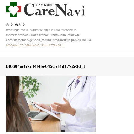
求人
Warning
: Invalid argument supplied for foreach() in
/home/carenavi3150/carenavi.link/public_html/wp-
content/themes/gensen_tcd050/breadcrumb.php
on line
94
bf0604ad57c34f4be045c514d1772e3d_t
bf0604ad57c34f4be045c514d1772e3d_t