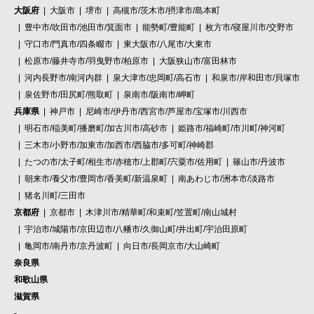
大阪府
大阪市
堺市
高槻市/茨木市/摂津市/島本町
豊中市/吹田市/池田市/箕面市
能勢町/豊能町
枚方市/寝屋川市/交野市
守口市/門真市/四条畷市
東大阪市/八尾市/大東市
松原市/藤井寺市/羽曳野市/柏原市
大阪狭山市/富田林市
河内長野市/南河内群
泉大津市/忠岡町/高石市
和泉市/岸和田市/貝塚市
泉佐野市/田尻町/熊取町
泉南市/阪南市/岬町
兵庫県
神戸市
尼崎市/伊丹市/西宮市/芦屋市/宝塚市/川西市
明石市/稲美町/播磨町/加古川市/高砂市
姫路市/福崎町/市川町/神河町
三木市/小野市/加東市/加西市/西脇市/多可町/神崎郡
たつの市/太子町/相生市/赤穂市/上郡町/宍粟市/佐用町
篠山市/丹波市
朝来市/養父市/豊岡市/香美町/新温泉町
南あわじ市/洲本市/淡路市
猪名川町/三田市
京都府
京都市
木津川市/精華町/和束町/笠置町/南山城村
宇治市/城陽市/京田辺市/八幡市/久御山町/井出町/宇治田原町
亀岡市/南丹市/京丹波町
向日市/長岡京市/大山崎町
奈良県
和歌山県
滋賀県
-