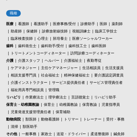
職種
医療
看護師
看護助手
医療事務/受付
診療助手
医師
薬剤師
助産師
保健師
診療放射線技師
視能訓練士
臨床工学技士
臨床検査技師
心理士
胚培養士
医療ソーシャルワーカー
歯科
歯科衛生士
歯科助手/受付
歯科技工士
歯科医師
トリートメントコーディネーター
訪問診療コーディネーター
介護
介護スタッフ
ヘルパー
介護福祉士
夜勤専従
ケアマネジャー
主任ケアマネージャー
生活相談員
生活支援員
相談支援専門員
社会福祉士
精神保健福祉士
要介護認定調査員
介護インストラクター
サービス提供責任者
サービス管理責任者
福祉用具専門相談員
管理職
リハビリ
作業療法士
理学療法士
言語聴覚士
リハビリ助手
保育士・幼稚園教諭
保育士
幼稚園教諭
保育教諭
児童指導員
児童発達支援管理責任者
保育補助
動物病院
獣医師
動物看護師
トリマー
トレーナー
受付・事務
清掃
獣医助手
その他
一般事務
家政士
送迎・ドライバー
柔道整復師
鍼灸師