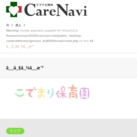
求人
Warning
: Invalid argument supplied for foreach() in
/home/carenavi3150/carenavi.link/public_html/wp-
content/themes/gensen_tcd050/breadcrumb.php
on line
94
ã__ã_§ã_¾ã__æ¨ª
ã__ã_§ã_¾ã__æ¨ª
エリア