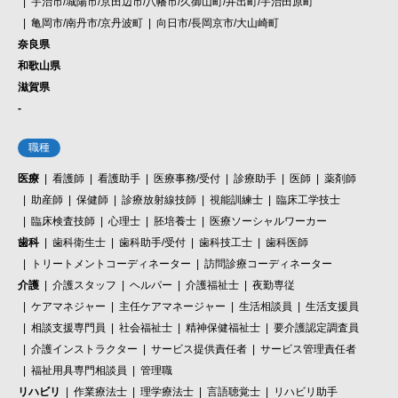
宇治市/城陽市/京田辺市/八幡市/久御山町/井出町/宇治田原町
亀岡市/南丹市/京丹波町
向日市/長岡京市/大山崎町
奈良県
和歌山県
滋賀県
-
職種
医療
看護師
看護助手
医療事務/受付
診療助手
医師
薬剤師
助産師
保健師
診療放射線技師
視能訓練士
臨床工学技士
臨床検査技師
心理士
胚培養士
医療ソーシャルワーカー
歯科
歯科衛生士
歯科助手/受付
歯科技工士
歯科医師
トリートメントコーディネーター
訪問診療コーディネーター
介護
介護スタッフ
ヘルパー
介護福祉士
夜勤専従
ケアマネジャー
主任ケアマネージャー
生活相談員
生活支援員
相談支援専門員
社会福祉士
精神保健福祉士
要介護認定調査員
介護インストラクター
サービス提供責任者
サービス管理責任者
福祉用具専門相談員
管理職
リハビリ
作業療法士
理学療法士
言語聴覚士
リハビリ助手