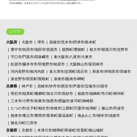
エリア
大阪府
大阪市
堺市
高槻市/茨木市/摂津市/島本町
豊中市/吹田市/池田市/箕面市
能勢町/豊能町
枚方市/寝屋川市/交野市
守口市/門真市/四条畷市
東大阪市/八尾市/大東市
松原市/藤井寺市/羽曳野市/柏原市
大阪狭山市/富田林市
河内長野市/南河内群
泉大津市/忠岡町/高石市
和泉市/岸和田市/貝塚市
泉佐野市/田尻町/熊取町
泉南市/阪南市/岬町
兵庫県
神戸市
尼崎市/伊丹市/西宮市/芦屋市/宝塚市/川西市
明石市/稲美町/播磨町/加古川市/高砂市
姫路市/福崎町/市川町/神河町
三木市/小野市/加東市/加西市/西脇市/多可町/神崎郡
たつの市/太子町/相生市/赤穂市/上郡町/宍粟市/佐用町
篠山市/丹波市
朝来市/養父市/豊岡市/香美町/新温泉町
南あわじ市/洲本市/淡路市
猪名川町/三田市
京都府
京都市
木津川市/精華町/和束町/笠置町/南山城村