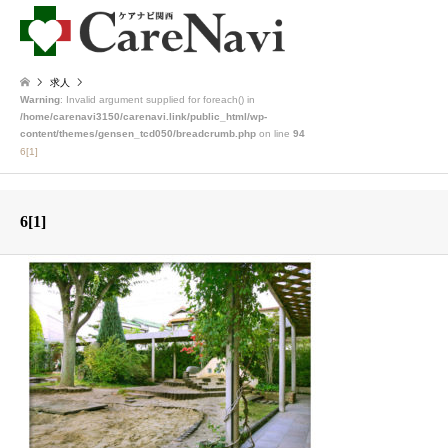
求人
Warning
: Invalid argument supplied for foreach() in
/home/carenavi3150/carenavi.link/public_html/wp-
content/themes/gensen_tcd050/breadcrumb.php
on line
94
6[1]
6[1]