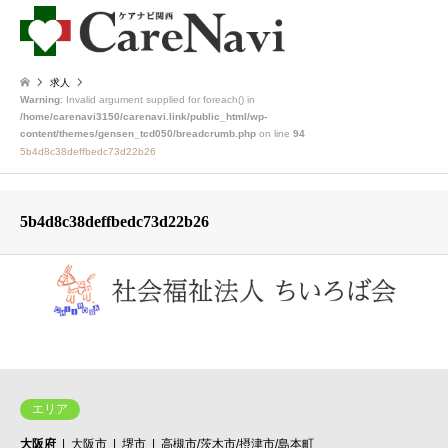
求人
Warning
: Invalid argument supplied for foreach() in
/home/carenavi3150/carenavi.link/public_html/wp-
content/themes/gensen_tcd050/breadcrumb.php
on line
94
5b4d8c38deffbedc73d22b26
5b4d8c38deffbedc73d22b26
エリア
大阪府
大阪市
堺市
高槻市/茨木市/摂津市/島本町