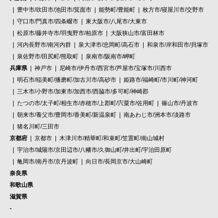
豊中市/吹田市/池田市/箕面市
能勢町/豊能町
枚方市/寝屋川市/交野市
守口市/門真市/四条畷市
東大阪市/八尾市/大東市
松原市/藤井寺市/羽曳野市/柏原市
大阪狭山市/富田林市
河内長野市/南河内群
泉大津市/忠岡町/高石市
和泉市/岸和田市/貝塚市
泉佐野市/田尻町/熊取町
泉南市/阪南市/岬町
兵庫県
神戸市
尼崎市/伊丹市/西宮市/芦屋市/宝塚市/川西市
明石市/稲美町/播磨町/加古川市/高砂市
姫路市/福崎町/市川町/神河町
三木市/小野市/加東市/加西市/西脇市/多可町/神崎郡
たつの市/太子町/相生市/赤穂市/上郡町/宍粟市/佐用町
篠山市/丹波市
朝来市/養父市/豊岡市/香美町/新温泉町
南あわじ市/洲本市/淡路市
猪名川町/三田市
京都府
京都市
木津川市/精華町/和束町/笠置町/南山城村
宇治市/城陽市/京田辺市/八幡市/久御山町/井出町/宇治田原町
亀岡市/南丹市/京丹波町
向日市/長岡京市/大山崎町
奈良県
和歌山県
滋賀県
-