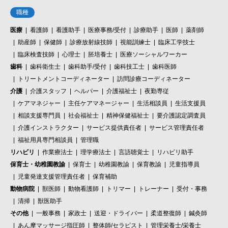
職種
医療
看護師
看護助手
医療事務/受付
診療助手
医師
薬剤師
助産師
保健師
診療放射線技師
視能訓練士
臨床工学技士
臨床検査技師
心理士
胚培養士
医療ソーシャルワーカー
歯科
歯科衛生士
歯科助手/受付
歯科技工士
歯科医師
トリートメントコーディネーター
訪問診療コーディネーター
介護
介護スタッフ
ヘルパー
介護福祉士
夜勤専従
ケアマネジャー
主任ケアマネージャー
生活相談員
生活支援員
相談支援専門員
社会福祉士
精神保健福祉士
要介護認定調査員
介護インストラクター
サービス提供責任者
サービス管理責任者
福祉用具専門相談員
管理職
リハビリ
作業療法士
理学療法士
言語聴覚士
リハビリ助手
保育士・幼稚園教諭
保育士
幼稚園教諭
保育教諭
児童指導員
児童発達支援管理責任者
保育補助
動物病院
獣医師
動物看護師
トリマー
トレーナー
受付・事務
清掃
獣医助手
その他
一般事務
家政士
送迎・ドライバー
柔道整復師
鍼灸師
あん摩マッサージ指圧師
整体師/セラピスト
管理栄養士/栄養士