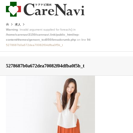
求人
Warning
: Invalid argument supplied for foreach() in
/home/carenavi3150/carenavi.link/public_html/wp-
content/themes/gensen_tcd050/breadcrumb.php
on line
94
5278687b0a672dea70082f04dfba0f5b_t
5278687b0a672dea70082f04dfba0f5b_t