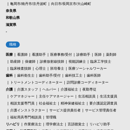
亀岡市/南丹市/京丹波町
向日市/長岡京市/大山崎町
奈良県
和歌山県
滋賀県
-
職種
医療
看護師
看護助手
医療事務/受付
診療助手
医師
薬剤師
助産師
保健師
診療放射線技師
視能訓練士
臨床工学技士
臨床検査技師
心理士
胚培養士
医療ソーシャルワーカー
歯科
歯科衛生士
歯科助手/受付
歯科技工士
歯科医師
トリートメントコーディネーター
訪問診療コーディネーター
介護
介護スタッフ
ヘルパー
介護福祉士
夜勤専従
ケアマネジャー
主任ケアマネージャー
生活相談員
生活支援員
相談支援専門員
社会福祉士
精神保健福祉士
要介護認定調査員
介護インストラクター
サービス提供責任者
サービス管理責任者
福祉用具専門相談員
管理職
リハビリ
作業療法士
理学療法士
言語聴覚士
リハビリ助手