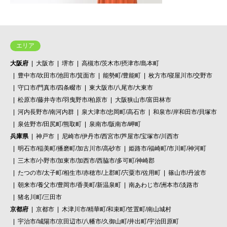
エリア
大阪府
大阪市
堺市
高槻市/茨木市/摂津市/島本町
豊中市/吹田市/池田市/箕面市
能勢町/豊能町
枚方市/寝屋川市/交野市
守口市/門真市/四条畷市
東大阪市/八尾市/大東市
松原市/藤井寺市/羽曳野市/柏原市
大阪狭山市/富田林市
河内長野市/南河内群
泉大津市/忠岡町/高石市
和泉市/岸和田市/貝塚市
泉佐野市/田尻町/熊取町
泉南市/阪南市/岬町
兵庫県
神戸市
尼崎市/伊丹市/西宮市/芦屋市/宝塚市/川西市
明石市/稲美町/播磨町/加古川市/高砂市
姫路市/福崎町/市川町/神河町
三木市/小野市/加東市/加西市/西脇市/多可町/神崎郡
たつの市/太子町/相生市/赤穂市/上郡町/宍粟市/佐用町
篠山市/丹波市
朝来市/養父市/豊岡市/香美町/新温泉町
南あわじ市/洲本市/淡路市
猪名川町/三田市
京都府
京都市
木津川市/精華町/和束町/笠置町/南山城村
宇治市/城陽市/京田辺市/八幡市/久御山町/井出町/宇治田原町