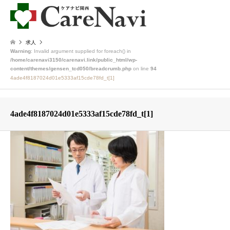
求人
Warning
: Invalid argument supplied for foreach() in
/home/carenavi3150/carenavi.link/public_html/wp-
content/themes/gensen_tcd050/breadcrumb.php
on line
94
4ade4f8187024d01e5333af15cde78fd_t[1]
4ade4f8187024d01e5333af15cde78fd_t[1]