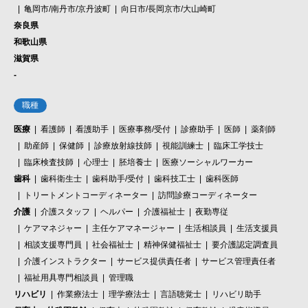
亀岡市/南丹市/京丹波町
向日市/長岡京市/大山崎町
奈良県
和歌山県
滋賀県
-
職種
医療
看護師
看護助手
医療事務/受付
診療助手
医師
薬剤師
助産師
保健師
診療放射線技師
視能訓練士
臨床工学技士
臨床検査技師
心理士
胚培養士
医療ソーシャルワーカー
歯科
歯科衛生士
歯科助手/受付
歯科技工士
歯科医師
トリートメントコーディネーター
訪問診療コーディネーター
介護
介護スタッフ
ヘルパー
介護福祉士
夜勤専従
ケアマネジャー
主任ケアマネージャー
生活相談員
生活支援員
相談支援専門員
社会福祉士
精神保健福祉士
要介護認定調査員
介護インストラクター
サービス提供責任者
サービス管理責任者
福祉用具専門相談員
管理職
リハビリ
作業療法士
理学療法士
言語聴覚士
リハビリ助手