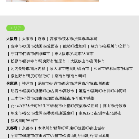
エリア
大阪府
大阪市
堺市
高槻市/茨木市/摂津市/島本町
豊中市/吹田市/池田市/箕面市
能勢町/豊能町
枚方市/寝屋川市/交野市
守口市/門真市/四条畷市
東大阪市/八尾市/大東市
松原市/藤井寺市/羽曳野市/柏原市
大阪狭山市/富田林市
河内長野市/南河内群
泉大津市/忠岡町/高石市
和泉市/岸和田市/貝塚市
泉佐野市/田尻町/熊取町
泉南市/阪南市/岬町
兵庫県
神戸市
尼崎市/伊丹市/西宮市/芦屋市/宝塚市/川西市
明石市/稲美町/播磨町/加古川市/高砂市
姫路市/福崎町/市川町/神河町
三木市/小野市/加東市/加西市/西脇市/多可町/神崎郡
たつの市/太子町/相生市/赤穂市/上郡町/宍粟市/佐用町
篠山市/丹波市
朝来市/養父市/豊岡市/香美町/新温泉町
南あわじ市/洲本市/淡路市
猪名川町/三田市
京都府
京都市
木津川市/精華町/和束町/笠置町/南山城村
宇治市/城陽市/京田辺市/八幡市/久御山町/井出町/宇治田原町