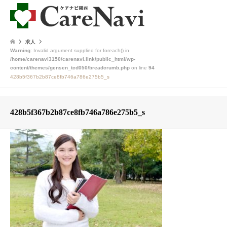
求人
Warning
: Invalid argument supplied for foreach() in
/home/carenavi3150/carenavi.link/public_html/wp-
content/themes/gensen_tcd050/breadcrumb.php
on line
94
428b5f367b2b87ce8fb746a786e275b5_s
428b5f367b2b87ce8fb746a786e275b5_s