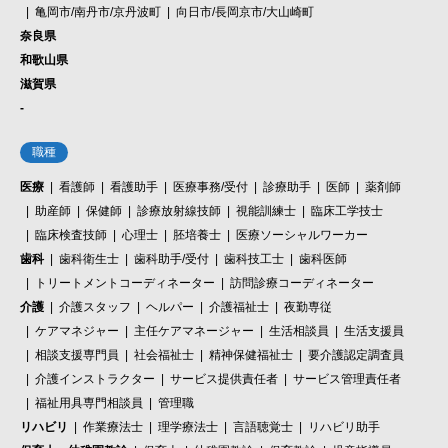
亀岡市/南丹市/京丹波町
向日市/長岡京市/大山崎町
奈良県
和歌山県
滋賀県
-
職種
医療
看護師
看護助手
医療事務/受付
診療助手
医師
薬剤師
助産師
保健師
診療放射線技師
視能訓練士
臨床工学技士
臨床検査技師
心理士
胚培養士
医療ソーシャルワーカー
歯科
歯科衛生士
歯科助手/受付
歯科技工士
歯科医師
トリートメントコーディネーター
訪問診療コーディネーター
介護
介護スタッフ
ヘルパー
介護福祉士
夜勤専従
ケアマネジャー
主任ケアマネージャー
生活相談員
生活支援員
相談支援専門員
社会福祉士
精神保健福祉士
要介護認定調査員
介護インストラクター
サービス提供責任者
サービス管理責任者
福祉用具専門相談員
管理職
リハビリ
作業療法士
理学療法士
言語聴覚士
リハビリ助手