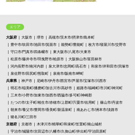
エリア
大阪府
大阪市
堺市
高槻市/茨木市/摂津市/島本町
豊中市/吹田市/池田市/箕面市
能勢町/豊能町
枚方市/寝屋川市/交野市
守口市/門真市/四条畷市
東大阪市/八尾市/大東市
松原市/藤井寺市/羽曳野市/柏原市
大阪狭山市/富田林市
河内長野市/南河内群
泉大津市/忠岡町/高石市
和泉市/岸和田市/貝塚市
泉佐野市/田尻町/熊取町
泉南市/阪南市/岬町
兵庫県
神戸市
尼崎市/伊丹市/西宮市/芦屋市/宝塚市/川西市
明石市/稲美町/播磨町/加古川市/高砂市
姫路市/福崎町/市川町/神河町
三木市/小野市/加東市/加西市/西脇市/多可町/神崎郡
たつの市/太子町/相生市/赤穂市/上郡町/宍粟市/佐用町
篠山市/丹波市
朝来市/養父市/豊岡市/香美町/新温泉町
南あわじ市/洲本市/淡路市
猪名川町/三田市
京都府
京都市
木津川市/精華町/和束町/笠置町/南山城村
宇治市/城陽市/京田辺市/八幡市/久御山町/井出町/宇治田原町