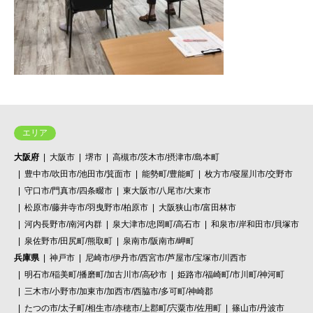
エリア
大阪府
大阪市
堺市
高槻市/茨木市/摂津市/島本町
豊中市/吹田市/池田市/箕面市
能勢町/豊能町
枚方市/寝屋川市/交野市
守口市/門真市/四条畷市
東大阪市/八尾市/大東市
松原市/藤井寺市/羽曳野市/柏原市
大阪狭山市/富田林市
河内長野市/南河内群
泉大津市/忠岡町/高石市
和泉市/岸和田市/貝塚市
泉佐野市/田尻町/熊取町
泉南市/阪南市/岬町
兵庫県
神戸市
尼崎市/伊丹市/西宮市/芦屋市/宝塚市/川西市
明石市/稲美町/播磨町/加古川市/高砂市
姫路市/福崎町/市川町/神河町
三木市/小野市/加東市/加西市/西脇市/多可町/神崎郡
たつの市/太子町/相生市/赤穂市/上郡町/宍粟市/佐用町
篠山市/丹波市