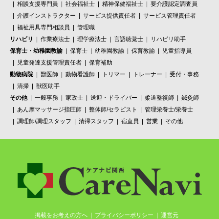
相談支援専門員
社会福祉士
精神保健福祉士
要介護認定調査員
介護インストラクター
サービス提供責任者
サービス管理責任者
福祉用具専門相談員
管理職
リハビリ
作業療法士
理学療法士
言語聴覚士
リハビリ助手
保育士・幼稚園教諭
保育士
幼稚園教諭
保育教諭
児童指導員
児童発達支援管理責任者
保育補助
動物病院
獣医師
動物看護師
トリマー
トレーナー
受付・事務
清掃
獣医助手
その他
一般事務
家政士
送迎・ドライバー
柔道整復師
鍼灸師
あん摩マッサージ指圧師
整体師/セラピスト
管理栄養士/栄養士
調理師/調理スタッフ
清掃スタッフ
宿直員
営業
その他
掲載をお考えの方へ
プライバシーポリシー
運営元