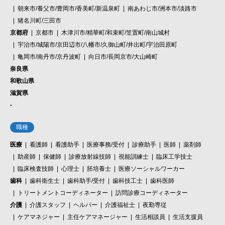
朝来市/養父市/豊岡市/香美町/新温泉町
南あわじ市/洲本市/淡路市
猪名川町/三田市
京都府
京都市
木津川市/精華町/和束町/笠置町/南山城村
宇治市/城陽市/京田辺市/八幡市/久御山町/井出町/宇治田原町
亀岡市/南丹市/京丹波町
向日市/長岡京市/大山崎町
奈良県
和歌山県
滋賀県
-
職種
医療
看護師
看護助手
医療事務/受付
診療助手
医師
薬剤師
助産師
保健師
診療放射線技師
視能訓練士
臨床工学技士
臨床検査技師
心理士
胚培養士
医療ソーシャルワーカー
歯科
歯科衛生士
歯科助手/受付
歯科技工士
歯科医師
トリートメントコーディネーター
訪問診療コーディネーター
介護
介護スタッフ
ヘルパー
介護福祉士
夜勤専従
ケアマネジャー
主任ケアマネージャー
生活相談員
生活支援員