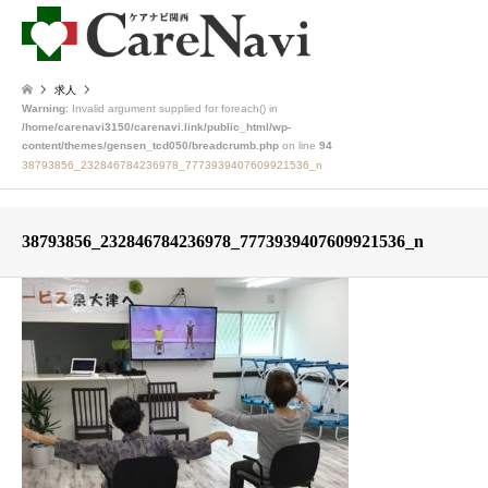
求人
Warning
: Invalid argument supplied for foreach() in
/home/carenavi3150/carenavi.link/public_html/wp-
content/themes/gensen_tcd050/breadcrumb.php
on line
94
38793856_232846784236978_7773939407609921536_n
38793856_232846784236978_7773939407609921536_n