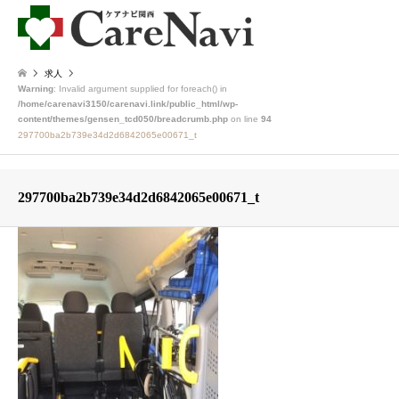
求人
Warning
: Invalid argument supplied for foreach() in
/home/carenavi3150/carenavi.link/public_html/wp-
content/themes/gensen_tcd050/breadcrumb.php
on line
94
297700ba2b739e34d2d6842065e00671_t
297700ba2b739e34d2d6842065e00671_t