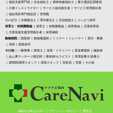
相談支援専門員
社会福祉士
精神保健福祉士
要介護認定調査員
介護インストラクター
サービス提供責任者
サービス管理責任者
福祉用具専門相談員
管理職
リハビリ
作業療法士
理学療法士
言語聴覚士
リハビリ助手
保育士・幼稚園教諭
保育士
幼稚園教諭
保育教諭
児童指導員
児童発達支援管理責任者
保育補助
動物病院
獣医師
動物看護師
トリマー
トレーナー
受付・事務
清掃
獣医助手
その他
一般事務
家政士
送迎・ドライバー
柔道整復師
鍼灸師
あん摩マッサージ指圧師
整体師/セラピスト
管理栄養士/栄養士
調理師/調理スタッフ
清掃スタッフ
宿直員
営業
その他
掲載をお考えの方へ
プライバシーポリシー
運営元