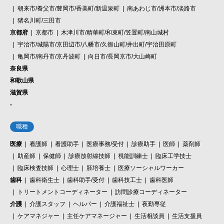
朝来市/養父市/豊岡市/香美町/新温泉町
南あわじ市/洲本市/淡路市
猪名川町/三田市
京都府
京都市
木津川市/精華町/和束町/笠置町/南山城村
宇治市/城陽市/京田辺市/八幡市/久御山町/井出町/宇治田原町
亀岡市/南丹市/京丹波町
向日市/長岡京市/大山崎町
奈良県
和歌山県
滋賀県
-
職種
医療
看護師
看護助手
医療事務/受付
診療助手
医師
薬剤師
助産師
保健師
診療放射線技師
視能訓練士
臨床工学技士
臨床検査技師
心理士
胚培養士
医療ソーシャルワーカー
歯科
歯科衛生士
歯科助手/受付
歯科技工士
歯科医師
トリートメントコーディネーター
訪問診療コーディネーター
介護
介護スタッフ
ヘルパー
介護福祉士
夜勤専従
ケアマネジャー
主任ケアマネージャー
生活相談員
生活支援員