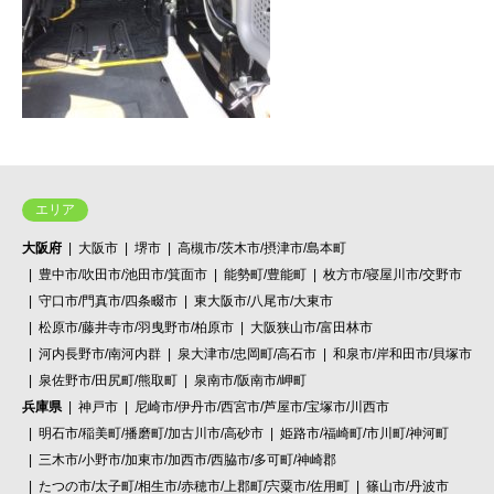
エリア
大阪府
大阪市
堺市
高槻市/茨木市/摂津市/島本町
豊中市/吹田市/池田市/箕面市
能勢町/豊能町
枚方市/寝屋川市/交野市
守口市/門真市/四条畷市
東大阪市/八尾市/大東市
松原市/藤井寺市/羽曳野市/柏原市
大阪狭山市/富田林市
河内長野市/南河内群
泉大津市/忠岡町/高石市
和泉市/岸和田市/貝塚市
泉佐野市/田尻町/熊取町
泉南市/阪南市/岬町
兵庫県
神戸市
尼崎市/伊丹市/西宮市/芦屋市/宝塚市/川西市
明石市/稲美町/播磨町/加古川市/高砂市
姫路市/福崎町/市川町/神河町
三木市/小野市/加東市/加西市/西脇市/多可町/神崎郡
たつの市/太子町/相生市/赤穂市/上郡町/宍粟市/佐用町
篠山市/丹波市