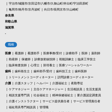
宇治市/城陽市/京田辺市/八幡市/久御山町/井出町/宇治田原町
亀岡市/南丹市/京丹波町
向日市/長岡京市/大山崎町
奈良県
和歌山県
滋賀県
-
職種
医療
看護師
看護助手
医療事務/受付
診療助手
医師
薬剤師
助産師
保健師
診療放射線技師
視能訓練士
臨床工学技士
臨床検査技師
心理士
胚培養士
医療ソーシャルワーカー
歯科
歯科衛生士
歯科助手/受付
歯科技工士
歯科医師
トリートメントコーディネーター
訪問診療コーディネーター
介護
介護スタッフ
ヘルパー
介護福祉士
夜勤専従
ケアマネジャー
主任ケアマネージャー
生活相談員
生活支援員
相談支援専門員
社会福祉士
精神保健福祉士
要介護認定調査員
介護インストラクター
サービス提供責任者
サービス管理責任者
福祉用具専門相談員
管理職