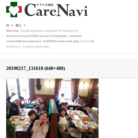
求人
Warning
: Invalid argument supplied for foreach() in
/home/carenavi3150/carenavi.link/public_html/wp-
content/themes/gensen_tcd050/breadcrumb.php
on line
94
20190217_131618 (640×480)
20190217_131618 (640×480)