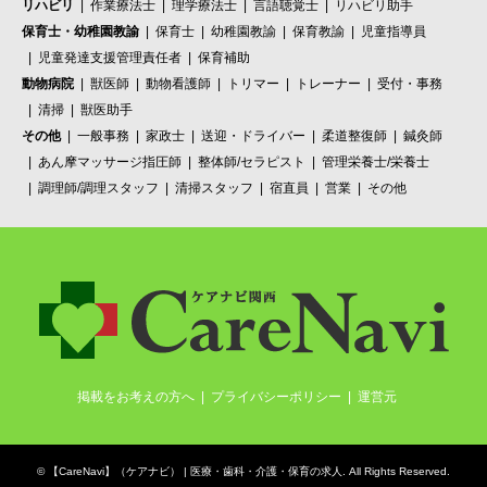
リハビリ
作業療法士
理学療法士
言語聴覚士
リハビリ助手
保育士・幼稚園教諭
保育士
幼稚園教諭
保育教諭
児童指導員
児童発達支援管理責任者
保育補助
動物病院
獣医師
動物看護師
トリマー
トレーナー
受付・事務
清掃
獣医助手
その他
一般事務
家政士
送迎・ドライバー
柔道整復師
鍼灸師
あん摩マッサージ指圧師
整体師/セラピスト
管理栄養士/栄養士
調理師/調理スタッフ
清掃スタッフ
宿直員
営業
その他
掲載をお考えの方へ
プライバシーポリシー
運営元
©
【CareNavi】（ケアナビ） | 医療・歯科・介護・保育の求人‎
. All Rights Reserved.