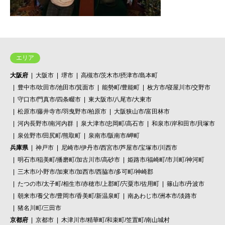
エリア
大阪府
大阪市
堺市
高槻市/茨木市/摂津市/島本町
豊中市/吹田市/池田市/箕面市
能勢町/豊能町
枚方市/寝屋川市/交野市
守口市/門真市/四条畷市
東大阪市/八尾市/大東市
松原市/藤井寺市/羽曳野市/柏原市
大阪狭山市/富田林市
河内長野市/南河内群
泉大津市/忠岡町/高石市
和泉市/岸和田市/貝塚市
泉佐野市/田尻町/熊取町
泉南市/阪南市/岬町
兵庫県
神戸市
尼崎市/伊丹市/西宮市/芦屋市/宝塚市/川西市
明石市/稲美町/播磨町/加古川市/高砂市
姫路市/福崎町/市川町/神河町
三木市/小野市/加東市/加西市/西脇市/多可町/神崎郡
たつの市/太子町/相生市/赤穂市/上郡町/宍粟市/佐用町
篠山市/丹波市
朝来市/養父市/豊岡市/香美町/新温泉町
南あわじ市/洲本市/淡路市
猪名川町/三田市
京都府
京都市
木津川市/精華町/和束町/笠置町/南山城村