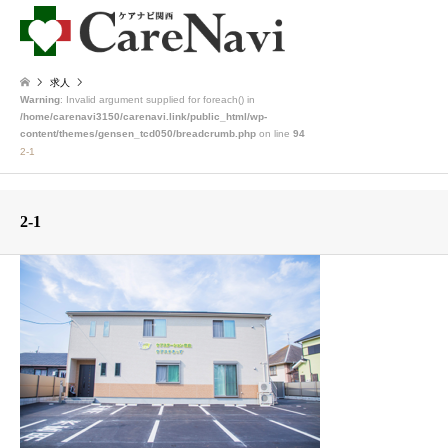
求人
Warning
: Invalid argument supplied for foreach() in
/home/carenavi3150/carenavi.link/public_html/wp-
content/themes/gensen_tcd050/breadcrumb.php
on line
94
2-1
2-1