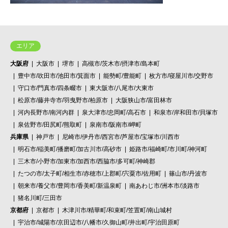
エリア
大阪府
大阪市
堺市
高槻市/茨木市/摂津市/島本町
豊中市/吹田市/池田市/箕面市
能勢町/豊能町
枚方市/寝屋川市/交野市
守口市/門真市/四条畷市
東大阪市/八尾市/大東市
松原市/藤井寺市/羽曳野市/柏原市
大阪狭山市/富田林市
河内長野市/南河内群
泉大津市/忠岡町/高石市
和泉市/岸和田市/貝塚市
泉佐野市/田尻町/熊取町
泉南市/阪南市/岬町
兵庫県
神戸市
尼崎市/伊丹市/西宮市/芦屋市/宝塚市/川西市
明石市/稲美町/播磨町/加古川市/高砂市
姫路市/福崎町/市川町/神河町
三木市/小野市/加東市/加西市/西脇市/多可町/神崎郡
たつの市/太子町/相生市/赤穂市/上郡町/宍粟市/佐用町
篠山市/丹波市
朝来市/養父市/豊岡市/香美町/新温泉町
南あわじ市/洲本市/淡路市
猪名川町/三田市
京都府
京都市
木津川市/精華町/和束町/笠置町/南山城村
宇治市/城陽市/京田辺市/八幡市/久御山町/井出町/宇治田原町