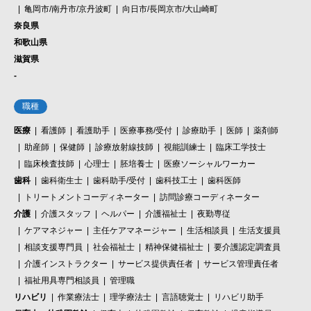
亀岡市/南丹市/京丹波町
向日市/長岡京市/大山崎町
奈良県
和歌山県
滋賀県
-
職種
医療
看護師
看護助手
医療事務/受付
診療助手
医師
薬剤師
助産師
保健師
診療放射線技師
視能訓練士
臨床工学技士
臨床検査技師
心理士
胚培養士
医療ソーシャルワーカー
歯科
歯科衛生士
歯科助手/受付
歯科技工士
歯科医師
トリートメントコーディネーター
訪問診療コーディネーター
介護
介護スタッフ
ヘルパー
介護福祉士
夜勤専従
ケアマネジャー
主任ケアマネージャー
生活相談員
生活支援員
相談支援専門員
社会福祉士
精神保健福祉士
要介護認定調査員
介護インストラクター
サービス提供責任者
サービス管理責任者
福祉用具専門相談員
管理職
リハビリ
作業療法士
理学療法士
言語聴覚士
リハビリ助手