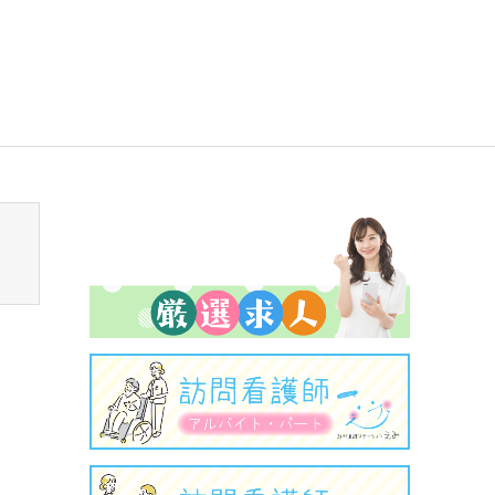
sen_tcd050/breadcrumb.php
on line
94