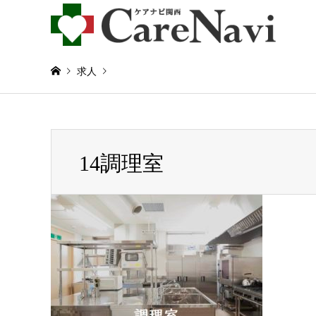
求人
Warning
: Invalid argument supplied for foreach() in
/home/
14調理室
14調理室