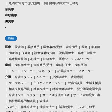
亀岡市/南丹市/京丹波町
向日市/長岡京市/大山崎町
奈良県
和歌山県
滋賀県
-
職種
医療
看護師
看護助手
医療事務/受付
診療助手
医師
薬剤師
助産師
保健師
診療放射線技師
視能訓練士
臨床工学技士
臨床検査技師
心理士
胚培養士
医療ソーシャルワーカー
歯科
歯科衛生士
歯科助手/受付
歯科技工士
歯科医師
トリートメントコーディネーター
訪問診療コーディネーター
介護
介護スタッフ
ヘルパー
介護福祉士
夜勤専従
ケアマネジャー
主任ケアマネージャー
生活相談員
生活支援員
相談支援専門員
社会福祉士
精神保健福祉士
要介護認定調査員
介護インストラクター
サービス提供責任者
サービス管理責任者
福祉用具専門相談員
管理職
リハビリ
作業療法士
理学療法士
言語聴覚士
リハビリ助手