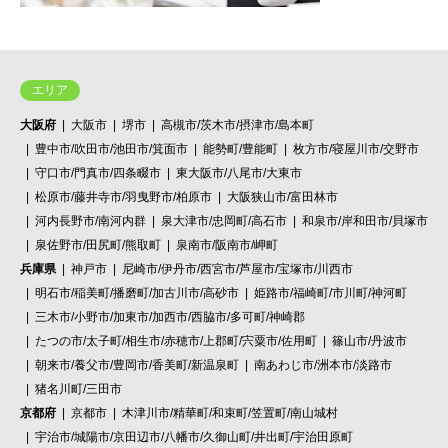
エリア
大阪府
大阪市
堺市
高槻市/茨木市/摂津市/島本町
豊中市/吹田市/池田市/箕面市
能勢町/豊能町
枚方市/寝屋川市/交野市
守口市/門真市/四条畷市
東大阪市/八尾市/大東市
松原市/藤井寺市/羽曳野市/柏原市
大阪狭山市/富田林市
河内長野市/南河内群
泉大津市/忠岡町/高石市
和泉市/岸和田市/貝塚市
泉佐野市/田尻町/熊取町
泉南市/阪南市/岬町
兵庫県
神戸市
尼崎市/伊丹市/西宮市/芦屋市/宝塚市/川西市
明石市/稲美町/播磨町/加古川市/高砂市
姫路市/福崎町/市川町/神河町
三木市/小野市/加東市/加西市/西脇市/多可町/神崎郡
たつの市/太子町/相生市/赤穂市/上郡町/宍粟市/佐用町
篠山市/丹波市
朝来市/養父市/豊岡市/香美町/新温泉町
南あわじ市/洲本市/淡路市
猪名川町/三田市
京都府
京都市
木津川市/精華町/和束町/笠置町/南山城村
宇治市/城陽市/京田辺市/八幡市/久御山町/井出町/宇治田原町