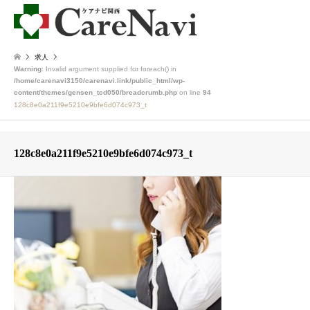
求人
Warning
: Invalid argument supplied for foreach() in
/home/carenavi3150/carenavi.link/public_html/wp-
content/themes/gensen_tcd050/breadcrumb.php
on line
94
128c8e0a211f9e5210e9bfe6d074c973_t
128c8e0a211f9e5210e9bfe6d074c973_t