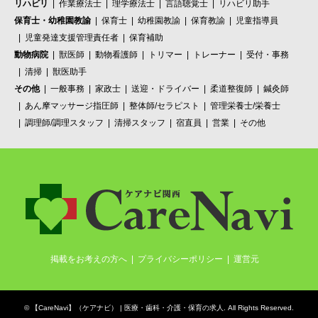
リハビリ
作業療法士
理学療法士
言語聴覚士
リハビリ助手
保育士・幼稚園教諭
保育士
幼稚園教諭
保育教諭
児童指導員
児童発達支援管理責任者
保育補助
動物病院
獣医師
動物看護師
トリマー
トレーナー
受付・事務
清掃
獣医助手
その他
一般事務
家政士
送迎・ドライバー
柔道整復師
鍼灸師
あん摩マッサージ指圧師
整体師/セラピスト
管理栄養士/栄養士
調理師/調理スタッフ
清掃スタッフ
宿直員
営業
その他
掲載をお考えの方へ
プライバシーポリシー
運営元
©
【CareNavi】（ケアナビ） | 医療・歯科・介護・保育の求人‎
. All Rights Reserved.