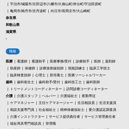
宇治市/城陽市/京田辺市/八幡市/久御山町/井出町/宇治田原町
亀岡市/南丹市/京丹波町
向日市/長岡京市/大山崎町
奈良県
和歌山県
滋賀県
-
職種
医療
看護師
看護助手
医療事務/受付
診療助手
医師
薬剤師
助産師
保健師
診療放射線技師
視能訓練士
臨床工学技士
臨床検査技師
心理士
胚培養士
医療ソーシャルワーカー
歯科
歯科衛生士
歯科助手/受付
歯科技工士
歯科医師
トリートメントコーディネーター
訪問診療コーディネーター
介護
介護スタッフ
ヘルパー
介護福祉士
夜勤専従
ケアマネジャー
主任ケアマネージャー
生活相談員
生活支援員
相談支援専門員
社会福祉士
精神保健福祉士
要介護認定調査員
介護インストラクター
サービス提供責任者
サービス管理責任者
福祉用具専門相談員
管理職