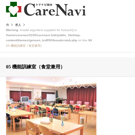
求人
Warning
: Invalid argument supplied for foreach() in
/home/carenavi3150/carenavi.link/public_html/wp-
content/themes/gensen_tcd050/breadcrumb.php
on line
94
05 機能訓練室（食堂兼用）
05 機能訓練室（食堂兼用）