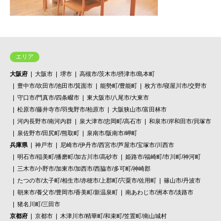
エリア
大阪府
大阪市
堺市
高槻市/茨木市/摂津市/島本町
豊中市/吹田市/池田市/箕面市
能勢町/豊能町
枚方市/寝屋川市/交野市
守口市/門真市/四条畷市
東大阪市/八尾市/大東市
松原市/藤井寺市/羽曳野市/柏原市
大阪狭山市/富田林市
河内長野市/南河内群
泉大津市/忠岡町/高石市
和泉市/岸和田市/貝塚市
泉佐野市/田尻町/熊取町
泉南市/阪南市/岬町
兵庫県
神戸市
尼崎市/伊丹市/西宮市/芦屋市/宝塚市/川西市
明石市/稲美町/播磨町/加古川市/高砂市
姫路市/福崎町/市川町/神河町
三木市/小野市/加東市/加西市/西脇市/多可町/神崎郡
たつの市/太子町/相生市/赤穂市/上郡町/宍粟市/佐用町
篠山市/丹波市
朝来市/養父市/豊岡市/香美町/新温泉町
南あわじ市/洲本市/淡路市
猪名川町/三田市
京都府
京都市
木津川市/精華町/和束町/笠置町/南山城村