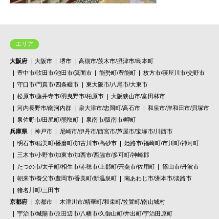
エリア
大阪府
大阪市
堺市
高槻市/茨木市/摂津市/島本町
豊中市/吹田市/池田市/箕面市
能勢町/豊能町
枚方市/寝屋川市/交野市
守口市/門真市/四条畷市
東大阪市/八尾市/大東市
松原市/藤井寺市/羽曳野市/柏原市
大阪狭山市/富田林市
河内長野市/南河内群
泉大津市/忠岡町/高石市
和泉市/岸和田市/貝塚市
泉佐野市/田尻町/熊取町
泉南市/阪南市/岬町
兵庫県
神戸市
尼崎市/伊丹市/西宮市/芦屋市/宝塚市/川西市
明石市/稲美町/播磨町/加古川市/高砂市
姫路市/福崎町/市川町/神河町
三木市/小野市/加東市/加西市/西脇市/多可町/神崎郡
たつの市/太子町/相生市/赤穂市/上郡町/宍粟市/佐用町
篠山市/丹波市
朝来市/養父市/豊岡市/香美町/新温泉町
南あわじ市/洲本市/淡路市
猪名川町/三田市
京都府
京都市
木津川市/精華町/和束町/笠置町/南山城村
宇治市/城陽市/京田辺市/八幡市/久御山町/井出町/宇治田原町