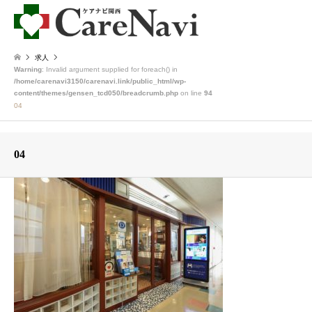
求人
Warning
: Invalid argument supplied for foreach() in
/home/carenavi3150/carenavi.link/public_html/wp-
content/themes/gensen_tcd050/breadcrumb.php
on line
94
04
04