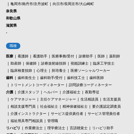
亀岡市/南丹市/京丹波町
向日市/長岡京市/大山崎町
奈良県
和歌山県
滋賀県
-
職種
医療
看護師
看護助手
医療事務/受付
診療助手
医師
薬剤師
助産師
保健師
診療放射線技師
視能訓練士
臨床工学技士
臨床検査技師
心理士
胚培養士
医療ソーシャルワーカー
歯科
歯科衛生士
歯科助手/受付
歯科技工士
歯科医師
トリートメントコーディネーター
訪問診療コーディネーター
介護
介護スタッフ
ヘルパー
介護福祉士
夜勤専従
ケアマネジャー
主任ケアマネージャー
生活相談員
生活支援員
相談支援専門員
社会福祉士
精神保健福祉士
要介護認定調査員
介護インストラクター
サービス提供責任者
サービス管理責任者
福祉用具専門相談員
管理職
リハビリ
作業療法士
理学療法士
言語聴覚士
リハビリ助手