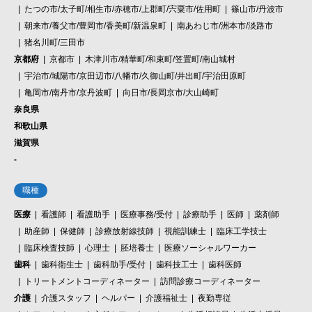
たつの市/太子町/相生市/赤穂市/上郡町/宍粟市/佐用町
篠山市/丹波市
朝来市/養父市/豊岡市/香美町/新温泉町
南あわじ市/洲本市/淡路市
猪名川町/三田市
京都府
京都市
木津川市/精華町/和束町/笠置町/南山城村
宇治市/城陽市/京田辺市/八幡市/久御山町/井出町/宇治田原町
亀岡市/南丹市/京丹波町
向日市/長岡京市/大山崎町
奈良県
和歌山県
滋賀県
-
職種
医療
看護師
看護助手
医療事務/受付
診療助手
医師
薬剤師
助産師
保健師
診療放射線技師
視能訓練士
臨床工学技士
臨床検査技師
心理士
胚培養士
医療ソーシャルワーカー
歯科
歯科衛生士
歯科助手/受付
歯科技工士
歯科医師
トリートメントコーディネーター
訪問診療コーディネーター
介護
介護スタッフ
ヘルパー
介護福祉士
夜勤専従