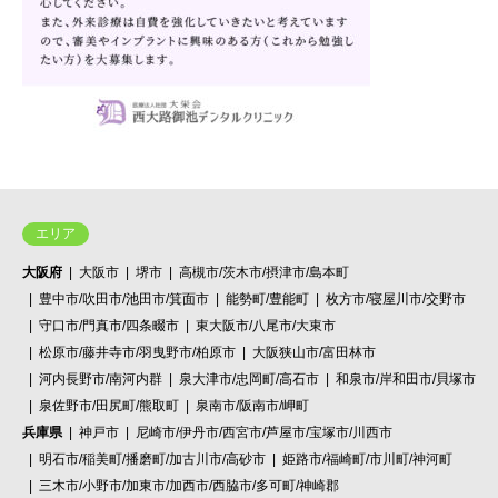
エリア
大阪府
大阪市
堺市
高槻市/茨木市/摂津市/島本町
豊中市/吹田市/池田市/箕面市
能勢町/豊能町
枚方市/寝屋川市/交野市
守口市/門真市/四条畷市
東大阪市/八尾市/大東市
松原市/藤井寺市/羽曳野市/柏原市
大阪狭山市/富田林市
河内長野市/南河内群
泉大津市/忠岡町/高石市
和泉市/岸和田市/貝塚市
泉佐野市/田尻町/熊取町
泉南市/阪南市/岬町
兵庫県
神戸市
尼崎市/伊丹市/西宮市/芦屋市/宝塚市/川西市
明石市/稲美町/播磨町/加古川市/高砂市
姫路市/福崎町/市川町/神河町
三木市/小野市/加東市/加西市/西脇市/多可町/神崎郡