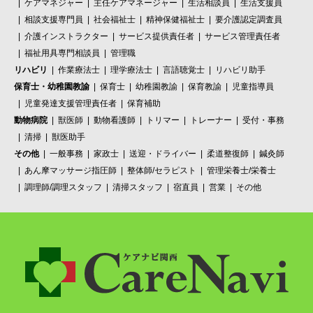
ケアマネジャー
主任ケアマネージャー
生活相談員
生活支援員
相談支援専門員
社会福祉士
精神保健福祉士
要介護認定調査員
介護インストラクター
サービス提供責任者
サービス管理責任者
福祉用具専門相談員
管理職
リハビリ
作業療法士
理学療法士
言語聴覚士
リハビリ助手
保育士・幼稚園教諭
保育士
幼稚園教諭
保育教諭
児童指導員
児童発達支援管理責任者
保育補助
動物病院
獣医師
動物看護師
トリマー
トレーナー
受付・事務
清掃
獣医助手
その他
一般事務
家政士
送迎・ドライバー
柔道整復師
鍼灸師
あん摩マッサージ指圧師
整体師/セラピスト
管理栄養士/栄養士
調理師/調理スタッフ
清掃スタッフ
宿直員
営業
その他