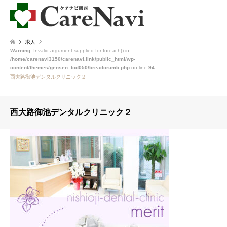
求人
Warning
: Invalid argument supplied for foreach() in
/home/carenavi3150/carenavi.link/public_html/wp-
content/themes/gensen_tcd050/breadcrumb.php
on line
94
西大路御池デンタルクリニック２
西大路御池デンタルクリニック２