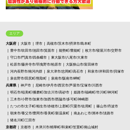
エリア
大阪府
大阪市
堺市
高槻市/茨木市/摂津市/島本町
豊中市/吹田市/池田市/箕面市
能勢町/豊能町
枚方市/寝屋川市/交野市
守口市/門真市/四条畷市
東大阪市/八尾市/大東市
松原市/藤井寺市/羽曳野市/柏原市
大阪狭山市/富田林市
河内長野市/南河内群
泉大津市/忠岡町/高石市
和泉市/岸和田市/貝塚市
泉佐野市/田尻町/熊取町
泉南市/阪南市/岬町
兵庫県
神戸市
尼崎市/伊丹市/西宮市/芦屋市/宝塚市/川西市
明石市/稲美町/播磨町/加古川市/高砂市
姫路市/福崎町/市川町/神河町
三木市/小野市/加東市/加西市/西脇市/多可町/神崎郡
たつの市/太子町/相生市/赤穂市/上郡町/宍粟市/佐用町
篠山市/丹波市
朝来市/養父市/豊岡市/香美町/新温泉町
南あわじ市/洲本市/淡路市
猪名川町/三田市
京都府
京都市
木津川市/精華町/和束町/笠置町/南山城村