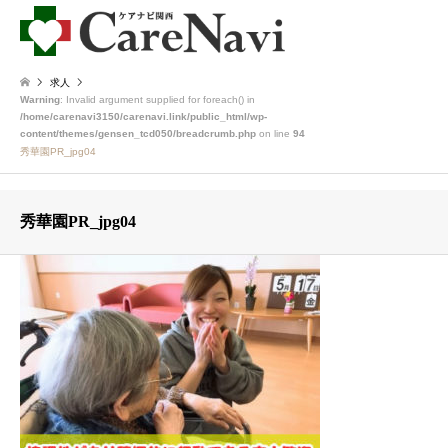
求人
Warning
: Invalid argument supplied for foreach() in
/home/carenavi3150/carenavi.link/public_html/wp-
content/themes/gensen_tcd050/breadcrumb.php
on line
94
秀華園PR_jpg04
秀華園PR_jpg04