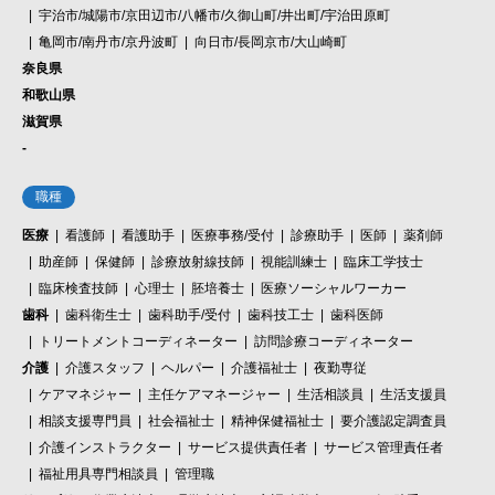
宇治市/城陽市/京田辺市/八幡市/久御山町/井出町/宇治田原町
亀岡市/南丹市/京丹波町
向日市/長岡京市/大山崎町
奈良県
和歌山県
滋賀県
-
職種
医療
看護師
看護助手
医療事務/受付
診療助手
医師
薬剤師
助産師
保健師
診療放射線技師
視能訓練士
臨床工学技士
臨床検査技師
心理士
胚培養士
医療ソーシャルワーカー
歯科
歯科衛生士
歯科助手/受付
歯科技工士
歯科医師
トリートメントコーディネーター
訪問診療コーディネーター
介護
介護スタッフ
ヘルパー
介護福祉士
夜勤専従
ケアマネジャー
主任ケアマネージャー
生活相談員
生活支援員
相談支援専門員
社会福祉士
精神保健福祉士
要介護認定調査員
介護インストラクター
サービス提供責任者
サービス管理責任者
福祉用具専門相談員
管理職