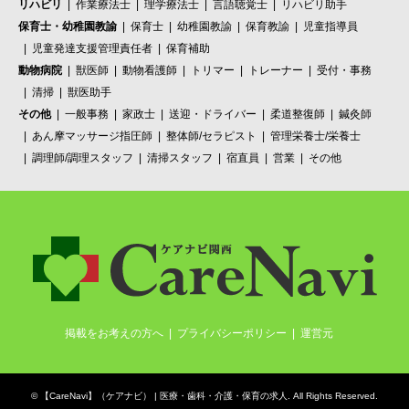
リハビリ
作業療法士
理学療法士
言語聴覚士
リハビリ助手
保育士・幼稚園教諭
保育士
幼稚園教諭
保育教諭
児童指導員
児童発達支援管理責任者
保育補助
動物病院
獣医師
動物看護師
トリマー
トレーナー
受付・事務
清掃
獣医助手
その他
一般事務
家政士
送迎・ドライバー
柔道整復師
鍼灸師
あん摩マッサージ指圧師
整体師/セラピスト
管理栄養士/栄養士
調理師/調理スタッフ
清掃スタッフ
宿直員
営業
その他
掲載をお考えの方へ
プライバシーポリシー
運営元
©
【CareNavi】（ケアナビ） | 医療・歯科・介護・保育の求人‎
. All Rights Reserved.