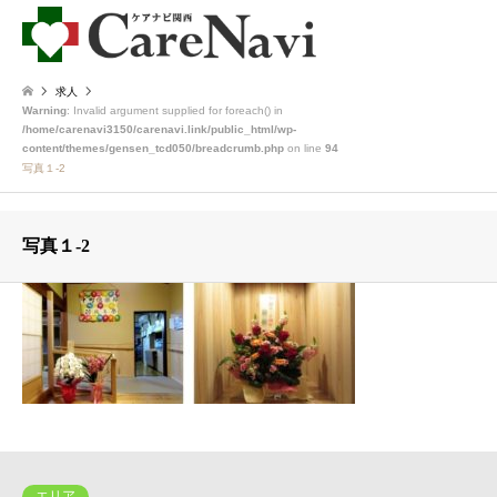
求人
Warning
: Invalid argument supplied for foreach() in
/home/carenavi3150/carenavi.link/public_html/wp-
content/themes/gensen_tcd050/breadcrumb.php
on line
94
写真１-2
写真１-2
エリア