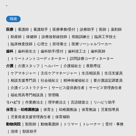
-
職種
医療
看護師
看護助手
医療事務/受付
診療助手
医師
薬剤師
助産師
保健師
診療放射線技師
視能訓練士
臨床工学技士
臨床検査技師
心理士
胚培養士
医療ソーシャルワーカー
歯科
歯科衛生士
歯科助手/受付
歯科技工士
歯科医師
トリートメントコーディネーター
訪問診療コーディネーター
介護
介護スタッフ
ヘルパー
介護福祉士
夜勤専従
ケアマネジャー
主任ケアマネージャー
生活相談員
生活支援員
相談支援専門員
社会福祉士
精神保健福祉士
要介護認定調査員
介護インストラクター
サービス提供責任者
サービス管理責任者
福祉用具専門相談員
管理職
リハビリ
作業療法士
理学療法士
言語聴覚士
リハビリ助手
保育士・幼稚園教諭
保育士
幼稚園教諭
保育教諭
児童指導員
児童発達支援管理責任者
保育補助
動物病院
獣医師
動物看護師
トリマー
トレーナー
受付・事務
清掃
獣医助手