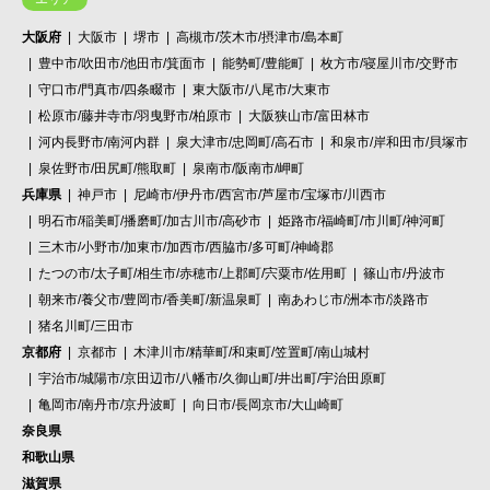
大阪府
大阪市
堺市
高槻市/茨木市/摂津市/島本町
豊中市/吹田市/池田市/箕面市
能勢町/豊能町
枚方市/寝屋川市/交野市
守口市/門真市/四条畷市
東大阪市/八尾市/大東市
松原市/藤井寺市/羽曳野市/柏原市
大阪狭山市/富田林市
河内長野市/南河内群
泉大津市/忠岡町/高石市
和泉市/岸和田市/貝塚市
泉佐野市/田尻町/熊取町
泉南市/阪南市/岬町
兵庫県
神戸市
尼崎市/伊丹市/西宮市/芦屋市/宝塚市/川西市
明石市/稲美町/播磨町/加古川市/高砂市
姫路市/福崎町/市川町/神河町
三木市/小野市/加東市/加西市/西脇市/多可町/神崎郡
たつの市/太子町/相生市/赤穂市/上郡町/宍粟市/佐用町
篠山市/丹波市
朝来市/養父市/豊岡市/香美町/新温泉町
南あわじ市/洲本市/淡路市
猪名川町/三田市
京都府
京都市
木津川市/精華町/和束町/笠置町/南山城村
宇治市/城陽市/京田辺市/八幡市/久御山町/井出町/宇治田原町
亀岡市/南丹市/京丹波町
向日市/長岡京市/大山崎町
奈良県
和歌山県
滋賀県