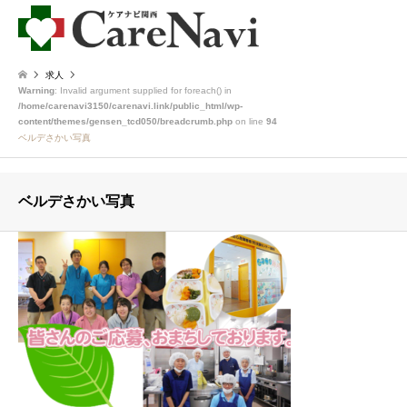
求人
Warning
: Invalid argument supplied for foreach() in
/home/carenavi3150/carenavi.link/public_html/wp-
content/themes/gensen_tcd050/breadcrumb.php
on line
94
ベルデさかい写真
ベルデさかい写真