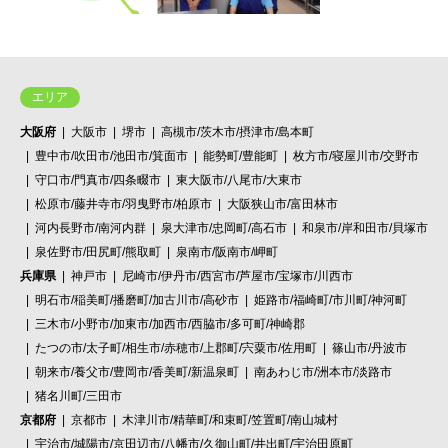
エリア
大阪府
大阪市
堺市
高槻市/茨木市/摂津市/島本町
豊中市/吹田市/池田市/箕面市
能勢町/豊能町
枚方市/寝屋川市/交野市
守口市/門真市/四条畷市
東大阪市/八尾市/大東市
松原市/藤井寺市/羽曳野市/柏原市
大阪狭山市/富田林市
河内長野市/南河内群
泉大津市/忠岡町/高石市
和泉市/岸和田市/貝塚市
泉佐野市/田尻町/熊取町
泉南市/阪南市/岬町
兵庫県
神戸市
尼崎市/伊丹市/西宮市/芦屋市/宝塚市/川西市
明石市/稲美町/播磨町/加古川市/高砂市
姫路市/福崎町/市川町/神河町
三木市/小野市/加東市/加西市/西脇市/多可町/神崎郡
たつの市/太子町/相生市/赤穂市/上郡町/宍粟市/佐用町
篠山市/丹波市
朝来市/養父市/豊岡市/香美町/新温泉町
南あわじ市/洲本市/淡路市
猪名川町/三田市
京都府
京都市
木津川市/精華町/和束町/笠置町/南山城村
宇治市/城陽市/京田辺市/八幡市/久御山町/井出町/宇治田原町