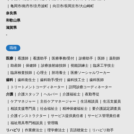
亀岡市/南丹市/京丹波町
向日市/長岡京市/大山崎町
奈良県
和歌山県
滋賀県
-
職種
医療
看護師
看護助手
医療事務/受付
診療助手
医師
薬剤師
助産師
保健師
診療放射線技師
視能訓練士
臨床工学技士
臨床検査技師
心理士
胚培養士
医療ソーシャルワーカー
歯科
歯科衛生士
歯科助手/受付
歯科技工士
歯科医師
トリートメントコーディネーター
訪問診療コーディネーター
介護
介護スタッフ
ヘルパー
介護福祉士
夜勤専従
ケアマネジャー
主任ケアマネージャー
生活相談員
生活支援員
相談支援専門員
社会福祉士
精神保健福祉士
要介護認定調査員
介護インストラクター
サービス提供責任者
サービス管理責任者
福祉用具専門相談員
管理職
リハビリ
作業療法士
理学療法士
言語聴覚士
リハビリ助手