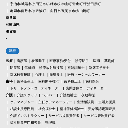
宇治市/城陽市/京田辺市/八幡市/久御山町/井出町/宇治田原町
亀岡市/南丹市/京丹波町
向日市/長岡京市/大山崎町
奈良県
和歌山県
滋賀県
-
職種
医療
看護師
看護助手
医療事務/受付
診療助手
医師
薬剤師
助産師
保健師
診療放射線技師
視能訓練士
臨床工学技士
臨床検査技師
心理士
胚培養士
医療ソーシャルワーカー
歯科
歯科衛生士
歯科助手/受付
歯科技工士
歯科医師
トリートメントコーディネーター
訪問診療コーディネーター
介護
介護スタッフ
ヘルパー
介護福祉士
夜勤専従
ケアマネジャー
主任ケアマネージャー
生活相談員
生活支援員
相談支援専門員
社会福祉士
精神保健福祉士
要介護認定調査員
介護インストラクター
サービス提供責任者
サービス管理責任者
福祉用具専門相談員
管理職