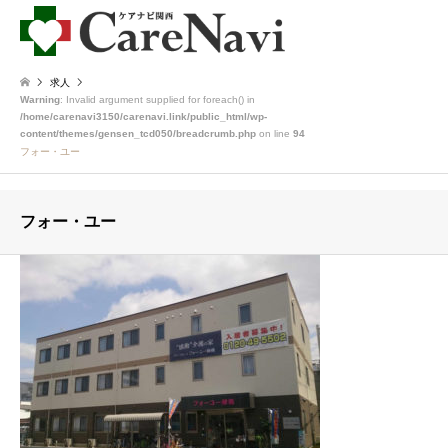
求人
Warning
: Invalid argument supplied for foreach() in
/home/carenavi3150/carenavi.link/public_html/wp-
content/themes/gensen_tcd050/breadcrumb.php
on line
94
フォー・ユー
フォー・ユー