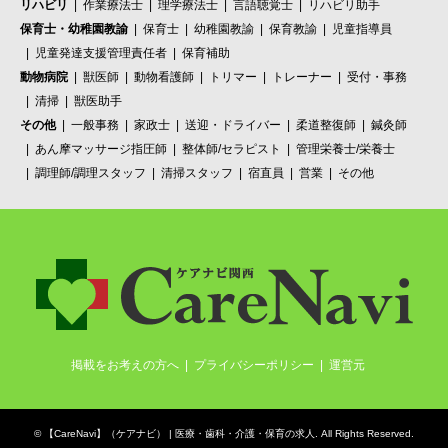
リハビリ
作業療法士
理学療法士
言語聴覚士
リハビリ助手
保育士・幼稚園教諭
保育士
幼稚園教諭
保育教諭
児童指導員
児童発達支援管理責任者
保育補助
動物病院
獣医師
動物看護師
トリマー
トレーナー
受付・事務
清掃
獣医助手
その他
一般事務
家政士
送迎・ドライバー
柔道整復師
鍼灸師
あん摩マッサージ指圧師
整体師/セラピスト
管理栄養士/栄養士
調理師/調理スタッフ
清掃スタッフ
宿直員
営業
その他
掲載をお考えの方へ
プライバシーポリシー
運営元
©
【CareNavi】（ケアナビ） | 医療・歯科・介護・保育の求人‎
. All Rights Reserved.