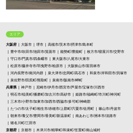
エリア
大阪府
大阪市
堺市
高槻市/茨木市/摂津市/島本町
豊中市/吹田市/池田市/箕面市
能勢町/豊能町
枚方市/寝屋川市/交野市
守口市/門真市/四条畷市
東大阪市/八尾市/大東市
松原市/藤井寺市/羽曳野市/柏原市
大阪狭山市/富田林市
河内長野市/南河内群
泉大津市/忠岡町/高石市
和泉市/岸和田市/貝塚市
泉佐野市/田尻町/熊取町
泉南市/阪南市/岬町
兵庫県
神戸市
尼崎市/伊丹市/西宮市/芦屋市/宝塚市/川西市
明石市/稲美町/播磨町/加古川市/高砂市
姫路市/福崎町/市川町/神河町
三木市/小野市/加東市/加西市/西脇市/多可町/神崎郡
たつの市/太子町/相生市/赤穂市/上郡町/宍粟市/佐用町
篠山市/丹波市
朝来市/養父市/豊岡市/香美町/新温泉町
南あわじ市/洲本市/淡路市
猪名川町/三田市
京都府
京都市
木津川市/精華町/和束町/笠置町/南山城村