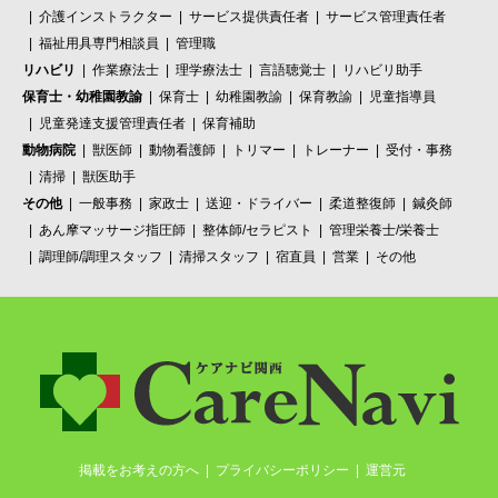
介護インストラクター
サービス提供責任者
サービス管理責任者
福祉用具専門相談員
管理職
リハビリ
作業療法士
理学療法士
言語聴覚士
リハビリ助手
保育士・幼稚園教諭
保育士
幼稚園教諭
保育教諭
児童指導員
児童発達支援管理責任者
保育補助
動物病院
獣医師
動物看護師
トリマー
トレーナー
受付・事務
清掃
獣医助手
その他
一般事務
家政士
送迎・ドライバー
柔道整復師
鍼灸師
あん摩マッサージ指圧師
整体師/セラピスト
管理栄養士/栄養士
調理師/調理スタッフ
清掃スタッフ
宿直員
営業
その他
掲載をお考えの方へ
プライバシーポリシー
運営元