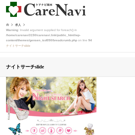
求人
Warning
: Invalid argument supplied for foreach() in
/home/carenavi3150/carenavi.link/public_html/wp-
content/themes/gensen_tcd050/breadcrumb.php
on line
94
ナイトサーチslide
ナイトサーチslide