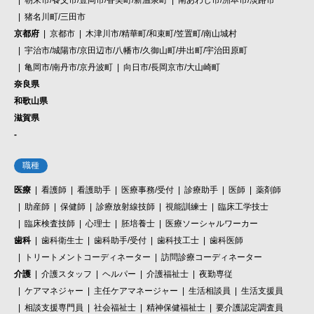
猪名川町/三田市
京都府
京都市
木津川市/精華町/和束町/笠置町/南山城村
宇治市/城陽市/京田辺市/八幡市/久御山町/井出町/宇治田原町
亀岡市/南丹市/京丹波町
向日市/長岡京市/大山崎町
奈良県
和歌山県
滋賀県
-
職種
医療
看護師
看護助手
医療事務/受付
診療助手
医師
薬剤師
助産師
保健師
診療放射線技師
視能訓練士
臨床工学技士
臨床検査技師
心理士
胚培養士
医療ソーシャルワーカー
歯科
歯科衛生士
歯科助手/受付
歯科技工士
歯科医師
トリートメントコーディネーター
訪問診療コーディネーター
介護
介護スタッフ
ヘルパー
介護福祉士
夜勤専従
ケアマネジャー
主任ケアマネージャー
生活相談員
生活支援員
相談支援専門員
社会福祉士
精神保健福祉士
要介護認定調査員