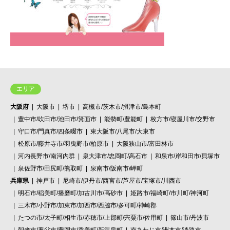
エリア
大阪府
大阪市
堺市
高槻市/茨木市/摂津市/島本町
豊中市/吹田市/池田市/箕面市
能勢町/豊能町
枚方市/寝屋川市/交野市
守口市/門真市/四条畷市
東大阪市/八尾市/大東市
松原市/藤井寺市/羽曳野市/柏原市
大阪狭山市/富田林市
河内長野市/南河内群
泉大津市/忠岡町/高石市
和泉市/岸和田市/貝塚市
泉佐野市/田尻町/熊取町
泉南市/阪南市/岬町
兵庫県
神戸市
尼崎市/伊丹市/西宮市/芦屋市/宝塚市/川西市
明石市/稲美町/播磨町/加古川市/高砂市
姫路市/福崎町/市川町/神河町
三木市/小野市/加東市/加西市/西脇市/多可町/神崎郡
たつの市/太子町/相生市/赤穂市/上郡町/宍粟市/佐用町
篠山市/丹波市
朝来市/養父市/豊岡市/香美町/新温泉町
南あわじ市/洲本市/淡路市