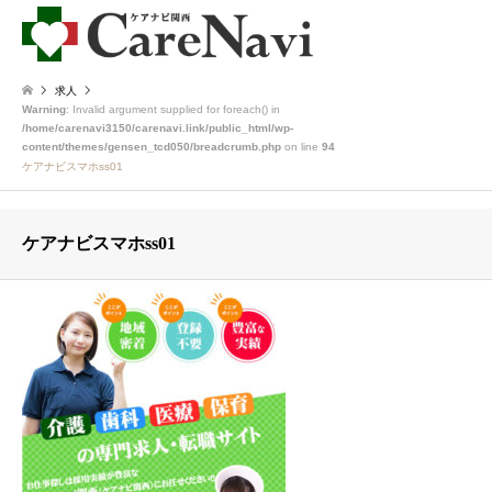
求人
Warning
: Invalid argument supplied for foreach() in
/home/carenavi3150/carenavi.link/public_html/wp-
content/themes/gensen_tcd050/breadcrumb.php
on line
94
ケアナビスマホss01
ケアナビスマホss01