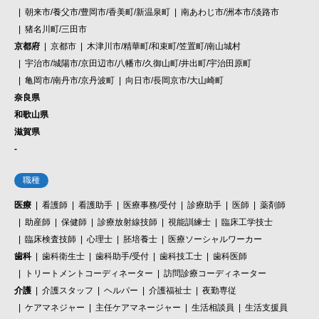
朝来市/養父市/豊岡市/香美町/新温泉町
南あわじ市/洲本市/淡路市
猪名川町/三田市
京都府
京都市
木津川市/精華町/和束町/笠置町/南山城村
宇治市/城陽市/京田辺市/八幡市/久御山町/井出町/宇治田原町
亀岡市/南丹市/京丹波町
向日市/長岡京市/大山崎町
奈良県
和歌山県
滋賀県
-
職種
医療
看護師
看護助手
医療事務/受付
診療助手
医師
薬剤師
助産師
保健師
診療放射線技師
視能訓練士
臨床工学技士
臨床検査技師
心理士
胚培養士
医療ソーシャルワーカー
歯科
歯科衛生士
歯科助手/受付
歯科技工士
歯科医師
トリートメントコーディネーター
訪問診療コーディネーター
介護
介護スタッフ
ヘルパー
介護福祉士
夜勤専従
ケアマネジャー
主任ケアマネージャー
生活相談員
生活支援員