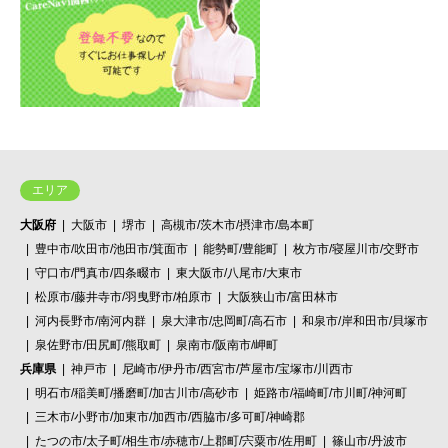
エリア
大阪府
大阪市
堺市
高槻市/茨木市/摂津市/島本町
豊中市/吹田市/池田市/箕面市
能勢町/豊能町
枚方市/寝屋川市/交野市
守口市/門真市/四条畷市
東大阪市/八尾市/大東市
松原市/藤井寺市/羽曳野市/柏原市
大阪狭山市/富田林市
河内長野市/南河内群
泉大津市/忠岡町/高石市
和泉市/岸和田市/貝塚市
泉佐野市/田尻町/熊取町
泉南市/阪南市/岬町
兵庫県
神戸市
尼崎市/伊丹市/西宮市/芦屋市/宝塚市/川西市
明石市/稲美町/播磨町/加古川市/高砂市
姫路市/福崎町/市川町/神河町
三木市/小野市/加東市/加西市/西脇市/多可町/神崎郡
たつの市/太子町/相生市/赤穂市/上郡町/宍粟市/佐用町
篠山市/丹波市