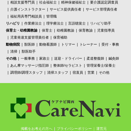
相談支援専門員
社会福祉士
精神保健福祉士
要介護認定調査員
介護インストラクター
サービス提供責任者
サービス管理責任者
福祉用具専門相談員
管理職
リハビリ
作業療法士
理学療法士
言語聴覚士
リハビリ助手
保育士・幼稚園教諭
保育士
幼稚園教諭
保育教諭
児童指導員
児童発達支援管理責任者
保育補助
動物病院
獣医師
動物看護師
トリマー
トレーナー
受付・事務
清掃
獣医助手
その他
一般事務
家政士
送迎・ドライバー
柔道整復師
鍼灸師
あん摩マッサージ指圧師
整体師/セラピスト
管理栄養士/栄養士
調理師/調理スタッフ
清掃スタッフ
宿直員
営業
その他
掲載をお考えの方へ
プライバシーポリシー
運営元