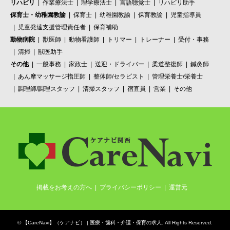
リハビリ
作業療法士
理学療法士
言語聴覚士
リハビリ助手
保育士・幼稚園教諭
保育士
幼稚園教諭
保育教諭
児童指導員
児童発達支援管理責任者
保育補助
動物病院
獣医師
動物看護師
トリマー
トレーナー
受付・事務
清掃
獣医助手
その他
一般事務
家政士
送迎・ドライバー
柔道整復師
鍼灸師
あん摩マッサージ指圧師
整体師/セラピスト
管理栄養士/栄養士
調理師/調理スタッフ
清掃スタッフ
宿直員
営業
その他
掲載をお考えの方へ
プライバシーポリシー
運営元
©
【CareNavi】（ケアナビ） | 医療・歯科・介護・保育の求人‎
. All Rights Reserved.