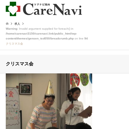
求人
Warning
: Invalid argument supplied for foreach() in
/home/carenavi3150/carenavi.link/public_html/wp-
content/themes/gensen_tcd050/breadcrumb.php
on line
94
クリスマス会
クリスマス会