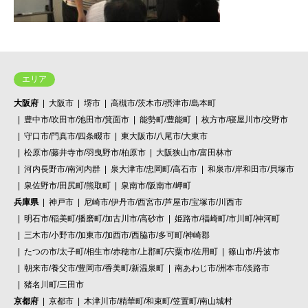
エリア
大阪府
大阪市
堺市
高槻市/茨木市/摂津市/島本町
豊中市/吹田市/池田市/箕面市
能勢町/豊能町
枚方市/寝屋川市/交野市
守口市/門真市/四条畷市
東大阪市/八尾市/大東市
松原市/藤井寺市/羽曳野市/柏原市
大阪狭山市/富田林市
河内長野市/南河内群
泉大津市/忠岡町/高石市
和泉市/岸和田市/貝塚市
泉佐野市/田尻町/熊取町
泉南市/阪南市/岬町
兵庫県
神戸市
尼崎市/伊丹市/西宮市/芦屋市/宝塚市/川西市
明石市/稲美町/播磨町/加古川市/高砂市
姫路市/福崎町/市川町/神河町
三木市/小野市/加東市/加西市/西脇市/多可町/神崎郡
たつの市/太子町/相生市/赤穂市/上郡町/宍粟市/佐用町
篠山市/丹波市
朝来市/養父市/豊岡市/香美町/新温泉町
南あわじ市/洲本市/淡路市
猪名川町/三田市
京都府
京都市
木津川市/精華町/和束町/笠置町/南山城村