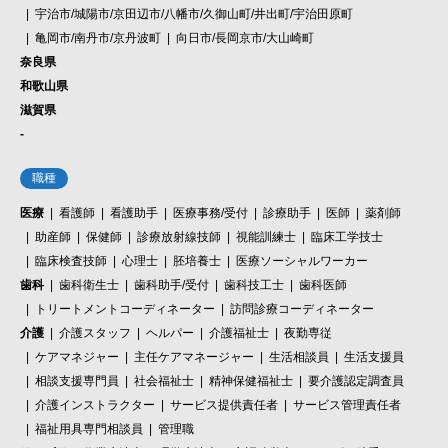
宇治市/城陽市/京田辺市/八幡市/久御山町/井出町/宇治田原町
亀岡市/南丹市/京丹波町
向日市/長岡京市/大山崎町
奈良県
和歌山県
滋賀県
-
職種
医療
看護師
看護助手
医療事務/受付
診療助手
医師
薬剤師
助産師
保健師
診療放射線技師
視能訓練士
臨床工学技士
臨床検査技師
心理士
胚培養士
医療ソーシャルワーカー
歯科
歯科衛生士
歯科助手/受付
歯科技工士
歯科医師
トリートメントコーディネーター
訪問診療コーディネーター
介護
介護スタッフ
ヘルパー
介護福祉士
夜勤専従
ケアマネジャー
主任ケアマネージャー
生活相談員
生活支援員
相談支援専門員
社会福祉士
精神保健福祉士
要介護認定調査員
介護インストラクター
サービス提供責任者
サービス管理責任者
福祉用具専門相談員
管理職