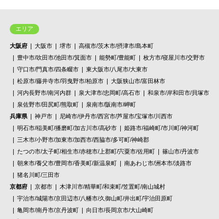
エリア
大阪府
大阪市
堺市
高槻市/茨木市/摂津市/島本町
豊中市/吹田市/池田市/箕面市
能勢町/豊能町
枚方市/寝屋川市/交野市
守口市/門真市/四条畷市
東大阪市/八尾市/大東市
松原市/藤井寺市/羽曳野市/柏原市
大阪狭山市/富田林市
河内長野市/南河内群
泉大津市/忠岡町/高石市
和泉市/岸和田市/貝塚市
泉佐野市/田尻町/熊取町
泉南市/阪南市/岬町
兵庫県
神戸市
尼崎市/伊丹市/西宮市/芦屋市/宝塚市/川西市
明石市/稲美町/播磨町/加古川市/高砂市
姫路市/福崎町/市川町/神河町
三木市/小野市/加東市/加西市/西脇市/多可町/神崎郡
たつの市/太子町/相生市/赤穂市/上郡町/宍粟市/佐用町
篠山市/丹波市
朝来市/養父市/豊岡市/香美町/新温泉町
南あわじ市/洲本市/淡路市
猪名川町/三田市
京都府
京都市
木津川市/精華町/和束町/笠置町/南山城村
宇治市/城陽市/京田辺市/八幡市/久御山町/井出町/宇治田原町
亀岡市/南丹市/京丹波町
向日市/長岡京市/大山崎町