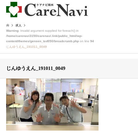
求人
Warning
: Invalid argument supplied for foreach() in
/home/carenavi3150/carenavi.link/public_html/wp-
content/themes/gensen_tcd050/breadcrumb.php
on line
94
じんゆうえん_191011_0049
じんゆうえん_191011_0049