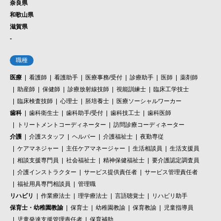
奈良県
和歌山県
滋賀県
-
職種
医療
看護師
看護助手
医療事務/受付
診療助手
医師
薬剤師
助産師
保健師
診療放射線技師
視能訓練士
臨床工学技士
臨床検査技師
心理士
胚培養士
医療ソーシャルワーカー
歯科
歯科衛生士
歯科助手/受付
歯科技工士
歯科医師
トリートメントコーディネーター
訪問診療コーディネーター
介護
介護スタッフ
ヘルパー
介護福祉士
夜勤専従
ケアマネジャー
主任ケアマネージャー
生活相談員
生活支援員
相談支援専門員
社会福祉士
精神保健福祉士
要介護認定調査員
介護インストラクター
サービス提供責任者
サービス管理責任者
福祉用具専門相談員
管理職
リハビリ
作業療法士
理学療法士
言語聴覚士
リハビリ助手
保育士・幼稚園教諭
保育士
幼稚園教諭
保育教諭
児童指導員
児童発達支援管理責任者
保育補助