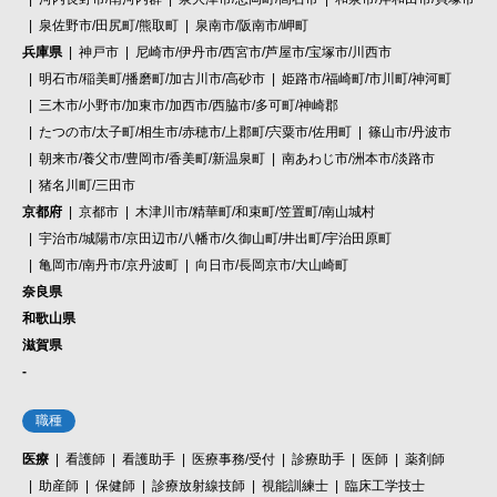
泉佐野市/田尻町/熊取町
泉南市/阪南市/岬町
兵庫県
神戸市
尼崎市/伊丹市/西宮市/芦屋市/宝塚市/川西市
明石市/稲美町/播磨町/加古川市/高砂市
姫路市/福崎町/市川町/神河町
三木市/小野市/加東市/加西市/西脇市/多可町/神崎郡
たつの市/太子町/相生市/赤穂市/上郡町/宍粟市/佐用町
篠山市/丹波市
朝来市/養父市/豊岡市/香美町/新温泉町
南あわじ市/洲本市/淡路市
猪名川町/三田市
京都府
京都市
木津川市/精華町/和束町/笠置町/南山城村
宇治市/城陽市/京田辺市/八幡市/久御山町/井出町/宇治田原町
亀岡市/南丹市/京丹波町
向日市/長岡京市/大山崎町
奈良県
和歌山県
滋賀県
-
職種
医療
看護師
看護助手
医療事務/受付
診療助手
医師
薬剤師
助産師
保健師
診療放射線技師
視能訓練士
臨床工学技士