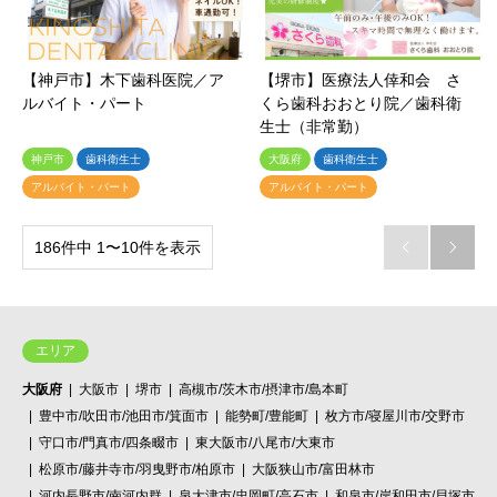
【神戸市】木下歯科医院／ア
【堺市】医療法人倖和会 さ
ルバイト・パート
くら歯科おおとり院／歯科衛
生士（非常勤）
神戸市
歯科衛生士
大阪府
歯科衛生士
アルバイト・パート
アルバイト・パート
186件中 1〜10件を表示


エリア
大阪府
大阪市
堺市
高槻市/茨木市/摂津市/島本町
豊中市/吹田市/池田市/箕面市
能勢町/豊能町
枚方市/寝屋川市/交野市
守口市/門真市/四条畷市
東大阪市/八尾市/大東市
松原市/藤井寺市/羽曳野市/柏原市
大阪狭山市/富田林市
河内長野市/南河内群
泉大津市/忠岡町/高石市
和泉市/岸和田市/貝塚市