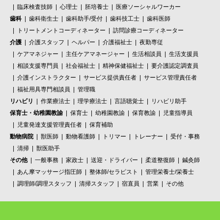
臨床検査技師
心理士
胚培養士
医療ソーシャルワーカー
歯科
歯科衛生士
歯科助手/受付
歯科技工士
歯科医師
トリートメントコーディネーター
訪問診療コーディネーター
介護
介護スタッフ
ヘルパー
介護福祉士
夜勤専従
ケアマネジャー
主任ケアマネージャー
生活相談員
生活支援員
相談支援専門員
社会福祉士
精神保健福祉士
要介護認定調査員
介護インストラクター
サービス提供責任者
サービス管理責任者
福祉用具専門相談員
管理職
リハビリ
作業療法士
理学療法士
言語聴覚士
リハビリ助手
保育士・幼稚園教諭
保育士
幼稚園教諭
保育教諭
児童指導員
児童発達支援管理責任者
保育補助
動物病院
獣医師
動物看護師
トリマー
トレーナー
受付・事務
清掃
獣医助手
その他
一般事務
家政士
送迎・ドライバー
柔道整復師
鍼灸師
あん摩マッサージ指圧師
整体師/セラピスト
管理栄養士/栄養士
調理師/調理スタッフ
清掃スタッフ
宿直員
営業
その他