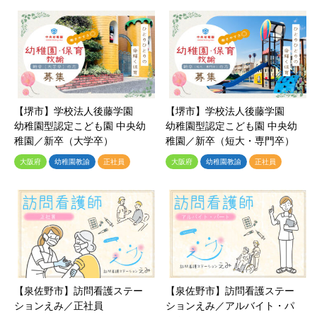
【堺市】学校法人後藤学園
【堺市】学校法人後藤学園
幼稚園型認定こども園 中央幼
幼稚園型認定こども園 中央幼
稚園／新卒（大学卒）
稚園／新卒（短大・専門卒）
大阪府
幼稚園教諭
正社員
大阪府
幼稚園教諭
正社員
【泉佐野市】訪問看護ステー
【泉佐野市】訪問看護ステー
ションえみ／正社員
ションえみ／アルバイト・パ