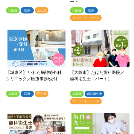
ート
大阪府
医療
正社員
大阪府
医療
アルバイト・パート
【城東区】 いわた脳神経外科
【大阪市】たばた歯科医院／
クリニック／医療事務/受付
歯科衛生士（パート）
大阪府
医療
正社員
大阪府
歯科衛生士
アルバイト・パート