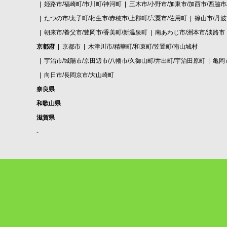
姫路市/福崎町/市川町/神河町
三木市/小野市/加東市/加西市/西脇市
たつの市/太子町/相生市/赤穂市/上郡町/宍粟市/佐用町
篠山市/丹
朝来市/養父市/豊岡市/香美町/新温泉町
南あわじ市/洲本市/淡路市
京都府
京都市
木津川市/精華町/和束町/笠置町/南山城村
宇治市/城陽市/京田辺市/八幡市/久御山町/井出町/宇治田原町
亀岡
向日市/長岡京市/大山崎町
奈良県
和歌山県
滋賀県
-