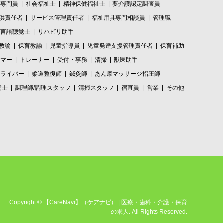
援専門員
社会福祉士
精神保健福祉士
要介護認定調査員
供責任者
サービス管理責任者
福祉用具専門相談員
管理職
言語聴覚士
リハビリ助手
教諭
保育教諭
児童指導員
児童発達支援管理責任者
保育補助
リマー
トレーナー
受付・事務
清掃
獣医助手
ドライバー
柔道整復師
鍼灸師
あん摩マッサージ指圧師
養士
調理師/調理スタッフ
清掃スタッフ
宿直員
営業
その他
Copyright
©
【CareNavi】（ケアナビ） | 医療・歯科・介護・保育
の求人‎
. All Rights Reserved.