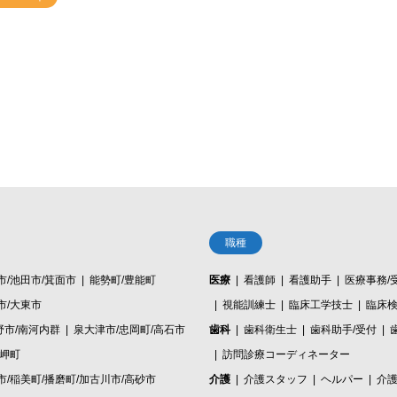
職種
市/池田市/箕面市
能勢町/豊能町
医療
看護師
看護助手
医療事務/
市/大東市
視能訓練士
臨床工学技士
臨床
野市/南河内群
泉大津市/忠岡町/高石市
歯科
歯科衛生士
歯科助手/受付
/岬町
訪問診療コーディネーター
市/稲美町/播磨町/加古川市/高砂市
介護
介護スタッフ
ヘルパー
介