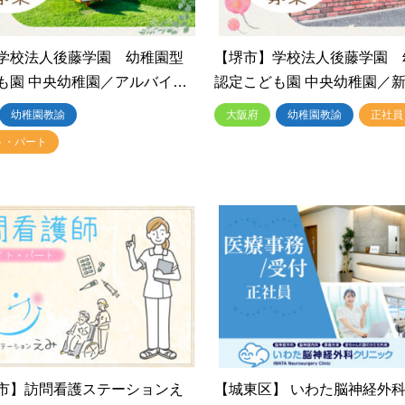
学校法人後藤学園 幼稚園型
【堺市】学校法人後藤学園 
も園 中央幼稚園／アルバイ…
認定こども園 中央幼稚園／
幼稚園教諭
大阪府
幼稚園教諭
正社員
ト・パート
市】訪問看護ステーションえ
【城東区】 いわた脳神経外