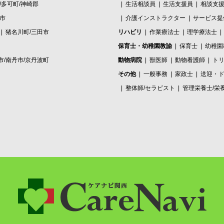
/多可町/神崎郡
生活相談員
生活支援員
相談支
波市
介護インストラクター
サービス提
猪名川町/三田市
リハビリ
作業療法士
理学療法士
保育士・幼稚園教諭
保育士
幼稚園
市/南丹市/京丹波町
動物病院
獣医師
動物看護師
ト
その他
一般事務
家政士
送迎・
整体師/セラピスト
管理栄養士/栄