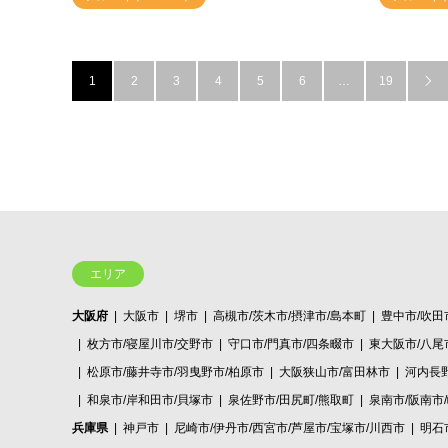
1
2
3
4
5
6
…
19

エリア
大阪府
大阪市
堺市
高槻市/茨木市/摂津市/島本町
豊中市/吹田
枚方市/寝屋川市/交野市
守口市/門真市/四条畷市
東大阪市/八尾
松原市/藤井寺市/羽曳野市/柏原市
大阪狭山市/富田林市
河内長
和泉市/岸和田市/貝塚市
泉佐野市/田尻町/熊取町
泉南市/阪南市
兵庫県
神戸市
尼崎市/伊丹市/西宮市/芦屋市/宝塚市/川西市
明石