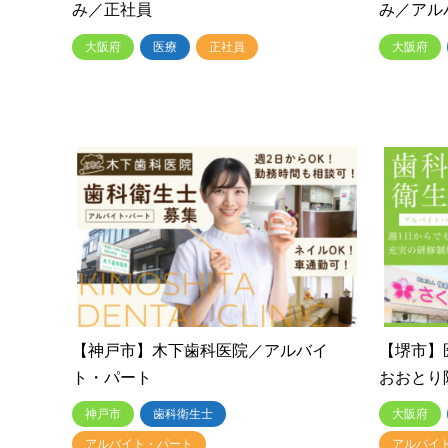
み／正社員
み／アル
大阪府
医療
正社員
大阪府
【神戸市】木下歯科医院／アルバイ
【堺市】
ト・パート
おおとり
神戸市
歯科衛生士
大阪府
アルバイト・パート
アルバイ