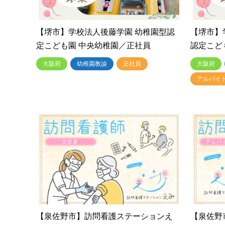
【堺市】学校法人後藤学園 幼稚園型認
【堺市】
定こども園 中央幼稚園／正社員
認定こど
大阪府
幼稚園教諭
正社員
大阪府
アルバイ
【泉佐野市】訪問看護ステーションえ
【泉佐野