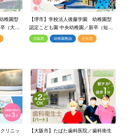
幼稚園型
【堺市】学校法人後藤学園 幼稚園型
新卒（大…
認定こども園 中央幼稚園／新卒（短…
大阪府
幼稚園教諭
正社員
科クリニッ
【大阪市】たばた歯科医院／歯科衛生