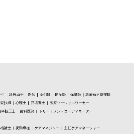
受付
診療助手
医師
薬剤師
助産師
保健師
診療放射線技師
検査技師
心理士
胚培養士
医療ソーシャルワーカー
歯科技工士
歯科医師
トリートメントコーディネーター
護福祉士
夜勤専従
ケアマネジャー
主任ケアマネージャー