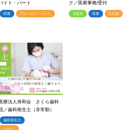
バイト・パート
ク／医療事務/受付
医療
アルバイト・パート
大阪府
医療
正社員
医療法人倖和会 さくら歯科
院／歯科衛生士（非常勤）
歯科衛生士
ト・パート